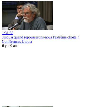
1:31:38
Jusqu'à quand repousserons-nous l'extrême-droite ?
Conférences Utopia
il y a 9 ans