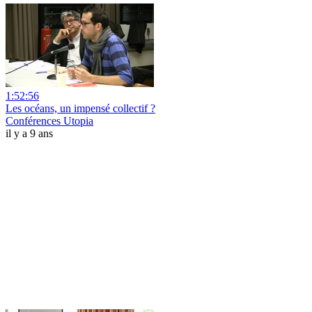
1:52:56
Les océans, un impensé collectif ?
Conférences Utopia
il y a 9 ans