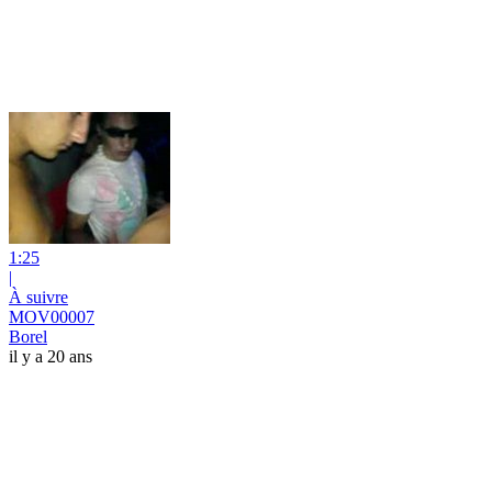
1:25
|
À suivre
MOV00007
Borel
il y a 20 ans