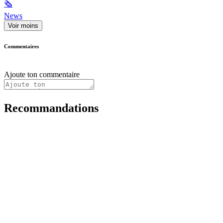
🗞
News
Voir moins
Commentaires
Ajoute ton commentaire
Recommandations