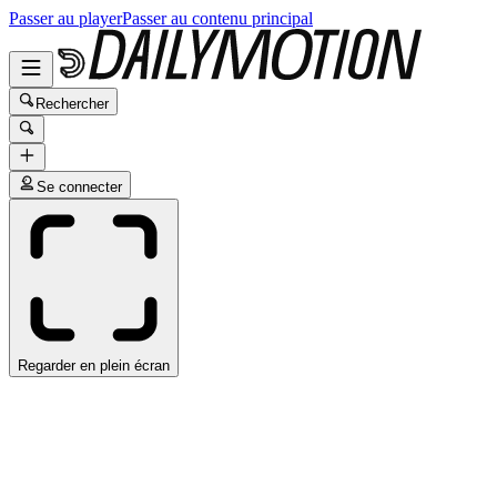
Passer au player
Passer au contenu principal
Rechercher
Se connecter
Regarder en plein écran