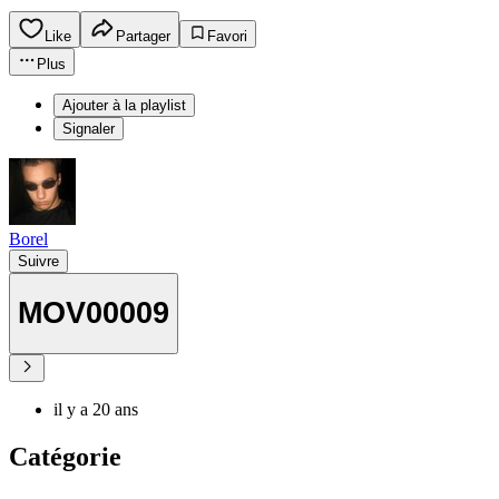
Like
Partager
Favori
Plus
Ajouter à la playlist
Signaler
Borel
Suivre
MOV00009
il y a 20 ans
Catégorie