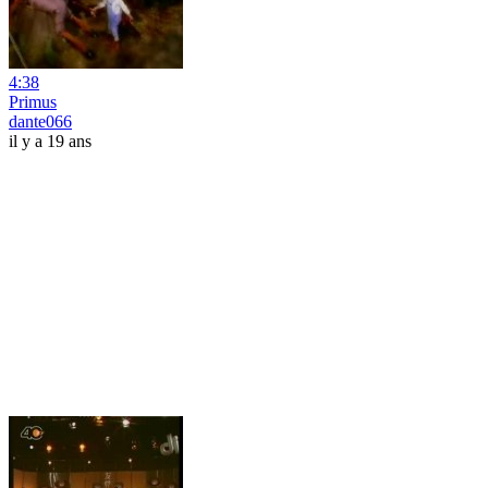
4:38
Primus
dante066
il y a 19 ans