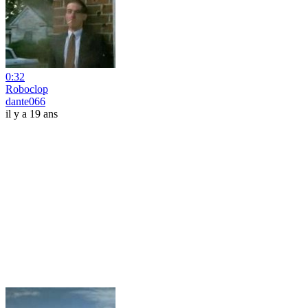
0:32
Roboclop
dante066
il y a 19 ans