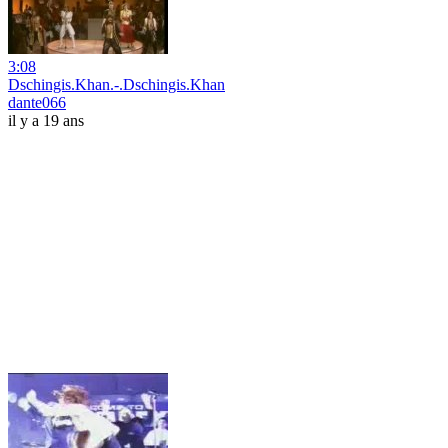
3:08
Dschingis.Khan.-.Dschingis.Khan
dante066
il y a 19 ans