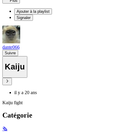
Plus
Ajouter à la playlist
Signaler
dante066
Suivre
Kaiju
il y a 20 ans
Kaiju fight
Catégorie
🗞