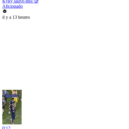
Kyky sauve-moi 🥲
Aficionado
il y a 13 heures
0:12