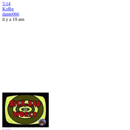
5:14
KoRn
dante066
il y a 19 ans