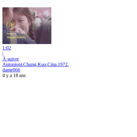
1:02
|
À suivre
Antonioni.Chung.Kuo.Cina.1972.
dante066
il y a 18 ans