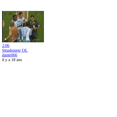
2:06
Strasbourg/ OL
dante066
il y a 18 ans