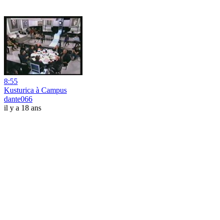
8:55
Kusturica à Campus
dante066
il y a 18 ans