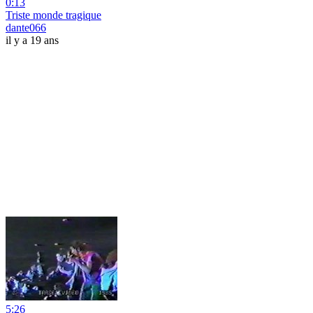
0:13
Triste monde tragique
dante066
il y a 19 ans
5:26