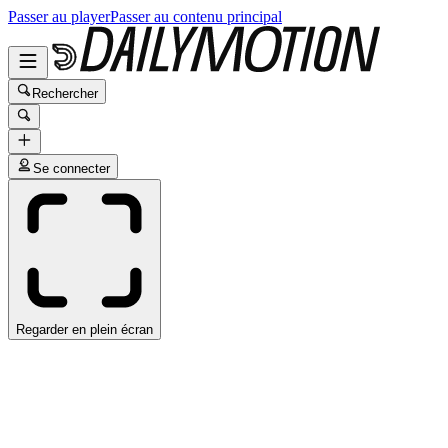
Passer au player
Passer au contenu principal
Rechercher
Se connecter
Regarder en plein écran