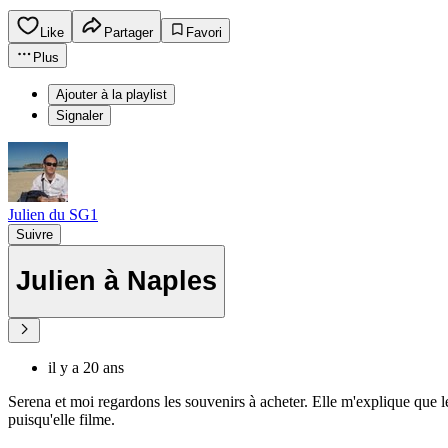
Like
Partager
Favori
Plus
Ajouter à la playlist
Signaler
Julien du SG1
Suivre
Julien à Naples
il y a 20 ans
Serena et moi regardons les souvenirs à acheter. Elle m'explique que le
puisqu'elle filme.