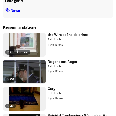
Catégorie
🗞
News
Recommandations
the Wire scène de crime
Seb Loch
il y a 17 ans
3:28
|
À suivre
Roger c'est Roger
Seb Loch
il y a 17 ans
0:20
Gary
Seb Loch
il y a 19 ans
0:38
Suicidal Tendencies - War Inside My