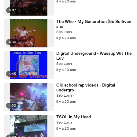
il y a 20 ans
6:37
The Who - My Generation (Ed Sullivan
sho
Seb Loch
il y a 20 ans
4:30
Digital Underground - Wussup Wit The
Luv
Seb Loch
il y a 20 ans
4:45
Old school rap videos - Digital
undergro
Seb Loch
il y a 20 ans
4:33
TSOL In My Head
Seb Loch
il y a 20 ans