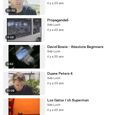
il y a 20 ans
10:52
Propaganda5
Seb Loch
il y a 20 ans
9:59
David Bowie - Absolute Beginners
Seb Loch
il y a 20 ans
5:52
Duane Peters 4
Seb Loch
il y a 20 ans
11:08
Los Gatos / oh Superman
Seb Loch
il y a 20 ans