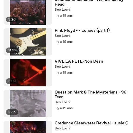
Head
Seb Loch
il y a 19 ans
3:26
Pink Floyd - - Echoes (part 1)
Seb Loch
il y a 19 ans
11:33
VIVE LA FETE-Noir Desir
Seb Loch
il y a 19 ans
3:59
Question Mark & The Mysterians - 96
Tear
Seb Loch
il y a 19 ans
2:36
Credence Clearwater Revival - susie Q
Seb Loch