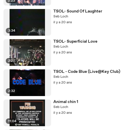
2:23
TSOL- Sound Of Laughter
Seb Loch
il y a 20 ans
3:34
TSOL- Superficial Love
Seb Loch
il y a 20 ans
2:27
TSOL - Code Blue (Live@Key Club)
Seb Loch
il y a 20 ans
2:32
Animal chin 1
Seb Loch
il y a 20 ans
11:04