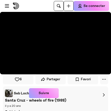
Passer au player
Passer au contenu principal
Se connecter
6
Partager
Favori
Suivre
Seb Loch
Santa Cruz - wheels of fire (1988)
il y a 20 ans