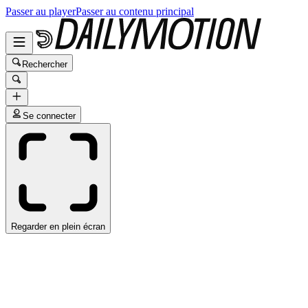
Passer au player
Passer au contenu principal
Rechercher
Se connecter
Regarder en plein écran