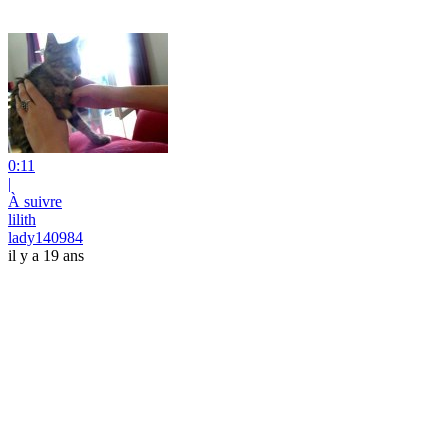
0:11
|
À suivre
lilith
lady140984
il y a 19 ans