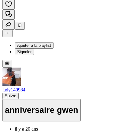
Ajouter à la playlist
Signaler
lady140984
Suivre
anniversaire gwen
il y a 20 ans