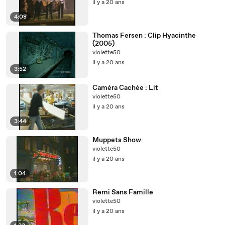
il y a 20 ans
4:08
Thomas Fersen : Clip Hyacinthe
(2005)
violette50
il y a 20 ans
3:52
Caméra Cachée : Lit
violette50
il y a 20 ans
3:44
Muppets Show
violette50
il y a 20 ans
1:04
Remi Sans Famille
violette50
il y a 20 ans