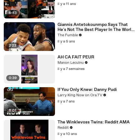
il y a 11 ans
6:33
Giannis Antetokounmpo Says That
He's Not The Best Player In The World,
LeBron James Is
The Fumble
il y a 5 ans
2:23
AH CA FAIT PEUR
Manon Leculnu
il y a 7 semaines
0:39
If You Only Knew: Danny Pudi
Larry King Now on Ora.TV
il y a 7 ans
6:01
The Winklevoss Twins: Reddit AMA
Reddit
il y a 10 ans