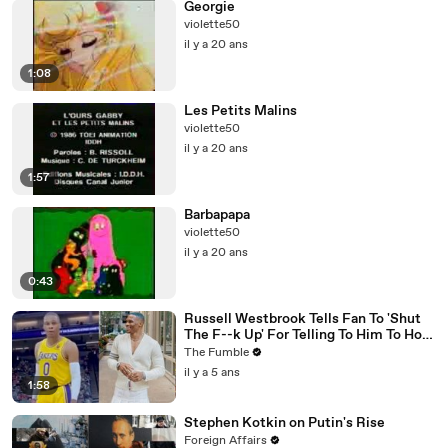
Georgie
violette50
il y a 20 ans
1:08
Les Petits Malins
violette50
il y a 20 ans
1:57
Barbapapa
violette50
il y a 20 ans
0:43
Russell Westbrook Tells Fan To 'Shut
The F--k Up' For Telling To Him To How
To Play Better
The Fumble
il y a 5 ans
1:58
Stephen Kotkin on Putin's Rise
Foreign Affairs