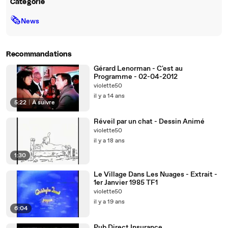
Catégorie
🗞
News
Recommandations
Gérard Lenorman - C'est au
Programme - 02-04-2012
violette50
il y a 14 ans
5:22
|
À suivre
Réveil par un chat - Dessin Animé
violette50
il y a 18 ans
1:30
Le Village Dans Les Nuages - Extrait -
1er Janvier 1985 TF1
violette50
il y a 19 ans
6:04
Pub Direct Insurance