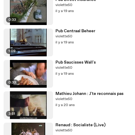
violette50
il y a 19 ans
0:33
Pub Centraal Beheer
violette50
il y a 19 ans
1:09
Pub Saucisses Wall's
violette50
il y a 19 ans
0:33
Mathieu Johann : J'te reconnais pas
violette50
il y a 20 ans
3:51
Renaud : Socialiste (Live)
violette50