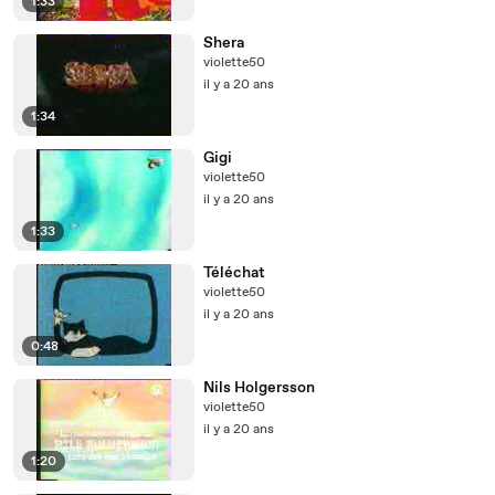
1:33
Shera
violette50
il y a 20 ans
1:34
Gigi
violette50
il y a 20 ans
1:33
Téléchat
violette50
il y a 20 ans
0:48
Nils Holgersson
violette50
il y a 20 ans
1:20