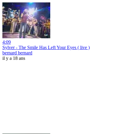
4:09
Sylver - The Smile Has Left Your Eyes ( live )
bernard bernard
il y a 18 ans