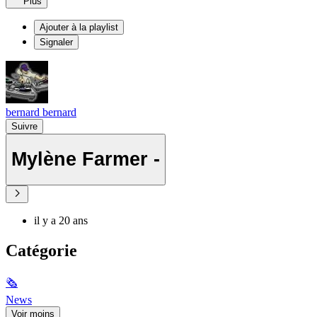
Plus
Ajouter à la playlist
Signaler
bernard bernard
Suivre
Mylène Farmer -
il y a 20 ans
Catégorie
🗞
News
Voir moins