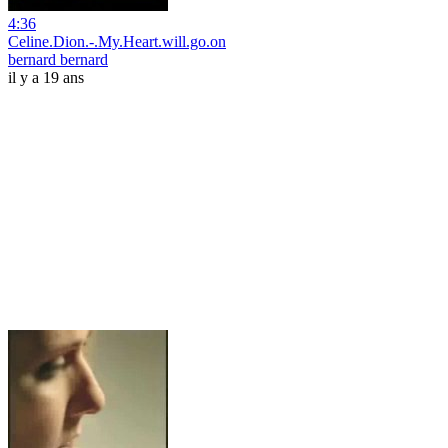
4:36
Celine.Dion.-.My.Heart.will.go.on
bernard bernard
il y a 19 ans