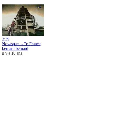
3:39
Novaspace - To France
bernard bernard
il y a 18 ans