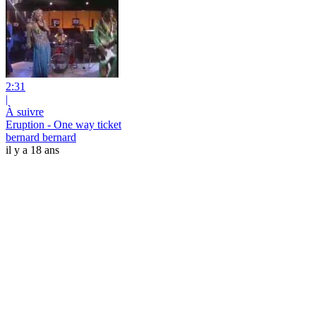
2:31
|
À suivre
Eruption - One way ticket
bernard bernard
il y a 18 ans