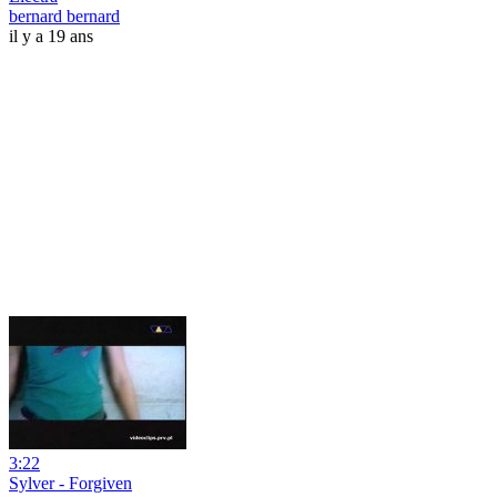
bernard bernard
il y a 19 ans
3:22
Sylver - Forgiven