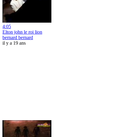
4:05
Elton john le roi lion
bernard bernard
il y a 19 ans