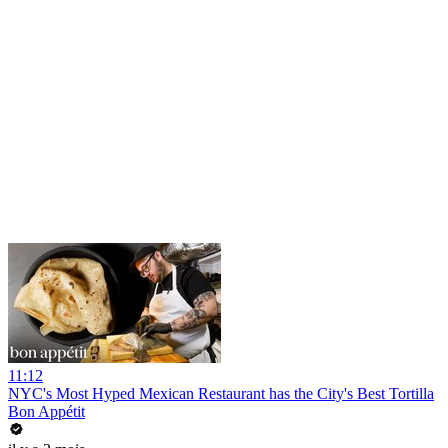
11:12
NYC's Most Hyped Mexican Restaurant has the City's Best Tortilla
Bon Appétit