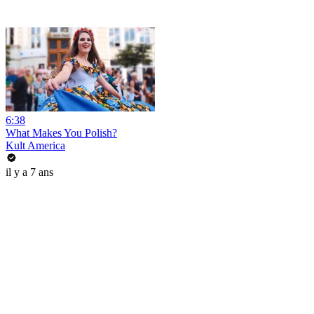
6:38
What Makes You Polish?
Kult America
il y a 7 ans