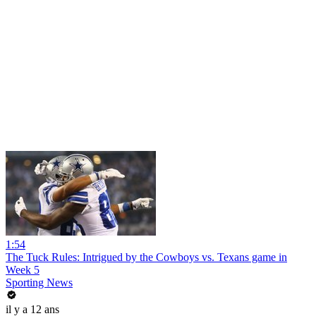
1:54
The Tuck Rules: Intrigued by the Cowboys vs. Texans game in
Week 5
Sporting News
il y a 12 ans