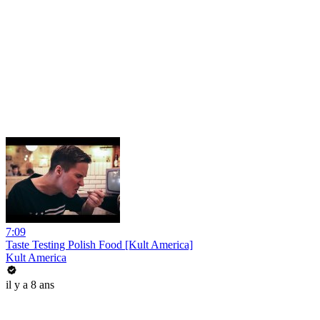
7:09
Taste Testing Polish Food [Kult America]
Kult America
il y a 8 ans