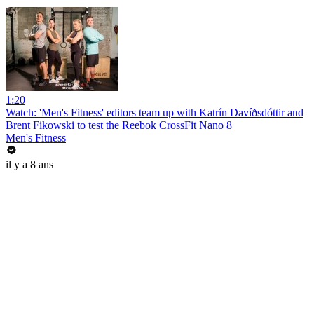
1:20
Watch: 'Men's Fitness' editors team up with Katrín Davíðsdóttir and
Brent Fikowski to test the Reebok CrossFit Nano 8
Men's Fitness
il y a 8 ans