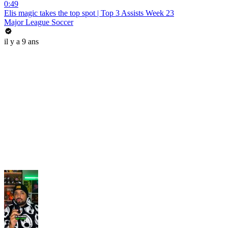
0:49
Elis magic takes the top spot | Top 3 Assists Week 23
Major League Soccer
il y a 9 ans