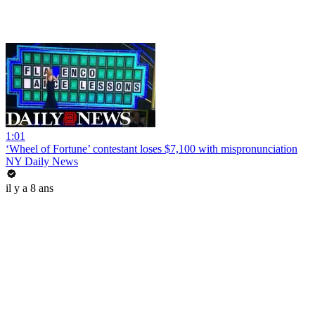
1:01
‘Wheel of Fortune’ contestant loses $7,100 with mispronunciation
NY Daily News
il y a 8 ans