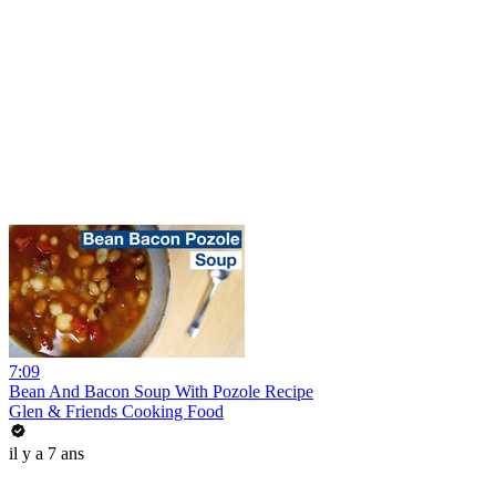
7:09
Bean And Bacon Soup With Pozole Recipe
Glen & Friends Cooking Food
il y a 7 ans