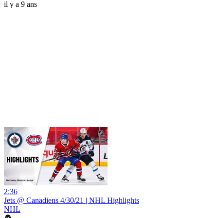
il y a 9 ans
2:36
Jets @ Canadiens 4/30/21 | NHL Highlights
NHL