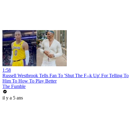
1:58
Russell Westbrook Tells Fan To 'Shut The F--k Up' For Telling To
Him To How To Play Better
The Fumble
il y a 5 ans