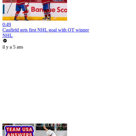
0:49
Caufield gets first NHL goal with OT winner
NHL
il y a 5 ans