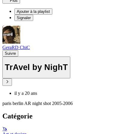
Plus
Ajouter à la playlist
Signaler
GeraRD ChiC
Suivre
TrAvel by NighT
il y a 20 ans
paris berlin AR night shot 2005-2006
Catégorie
🦄