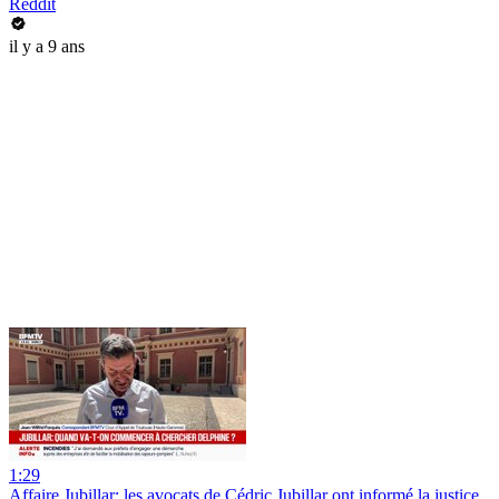
Reddit
il y a 9 ans
1:29
Affaire Jubillar: les avocats de Cédric Jubillar ont informé la justice