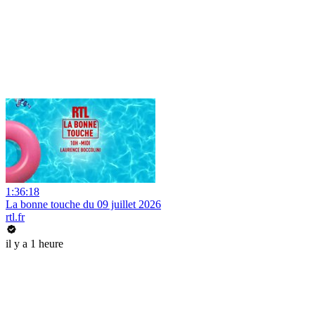
1:36:18
La bonne touche du 09 juillet 2026
rtl.fr
il y a 1 heure