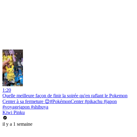
1:20
Quelle meilleure façon de finir la soirée qu'en raflant le Pokemon
Center à sa fermeture 😌#PokémonCenter #pikachu #japon
#voyagejapon #shibuya
Kiwi Pinku
il y a 1 semaine