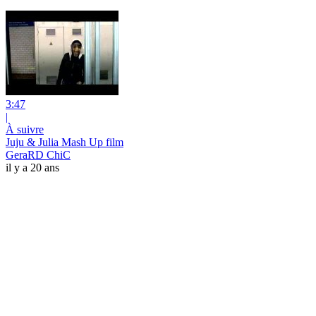
3:47
|
À suivre
Juju & Julia Mash Up film
GeraRD ChiC
il y a 20 ans