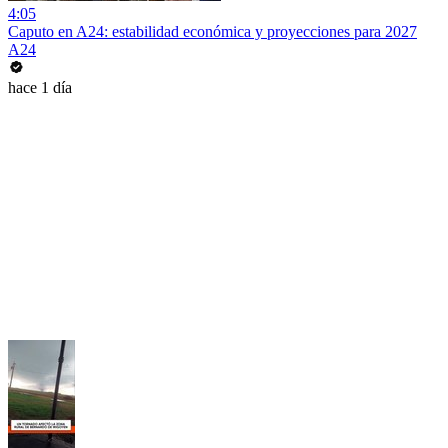
4:05
Caputo en A24: estabilidad económica y proyecciones para 2027
A24
hace 1 día