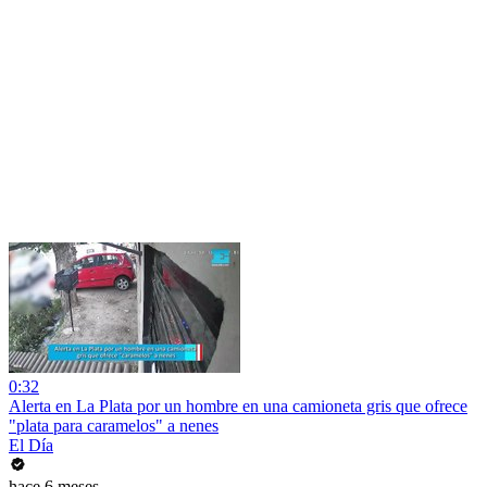
0:32
Alerta en La Plata por un hombre en una camioneta gris que ofrece
"plata para caramelos" a nenes
El Día
hace 6 meses