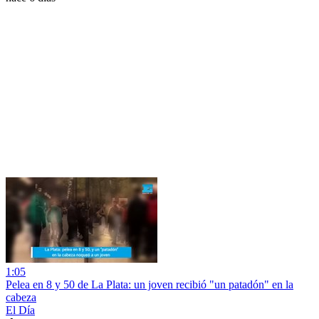
1:05
Pelea en 8 y 50 de La Plata: un joven recibió "un patadón" en la
cabeza
El Día