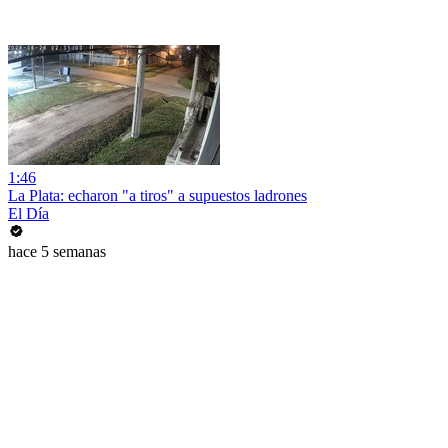
1:46
La Plata: echaron "a tiros" a supuestos ladrones
El Día
hace 5 semanas