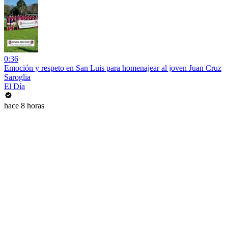
0:36
Emoción y respeto en San Luis para homenajear al joven Juan Cruz
Saroglia
El Día
hace 8 horas