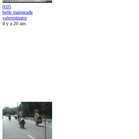
0:05
belle mangeade
valerminator
il y a 20 ans