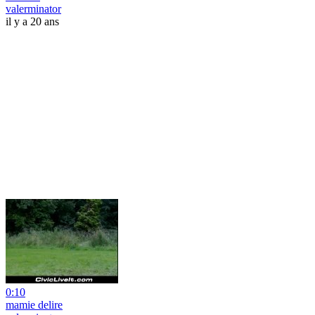
valerminator
il y a 20 ans
0:10
mamie delire