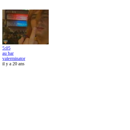
5:05
au bar
valerminator
il y a 20 ans