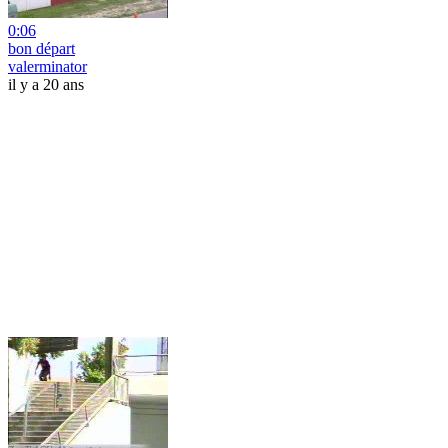
0:06
bon départ
valerminator
il y a 20 ans