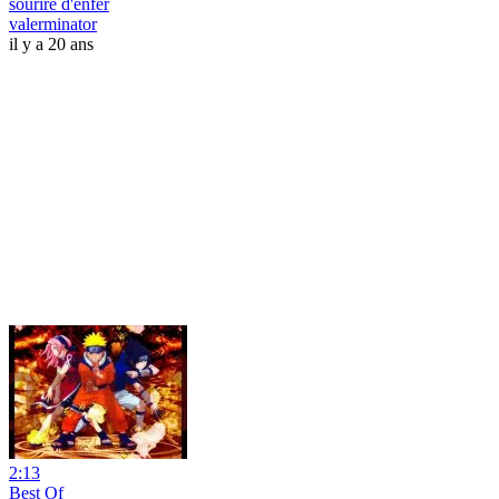
sourire d'enfer
valerminator
il y a 20 ans
2:13
Best Of