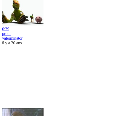
0:39
prout
valerminator
il y a 20 ans