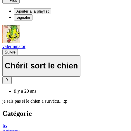
Plus
Ajouter à la playlist
Signaler
valerminator
Suivre
Chéri! sort le chien
il y a 20 ans
je sais pas si le chien a survécu....;p
Catégorie
🐳