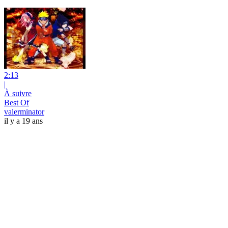
2:13
|
À suivre
Best Of
valerminator
il y a 19 ans