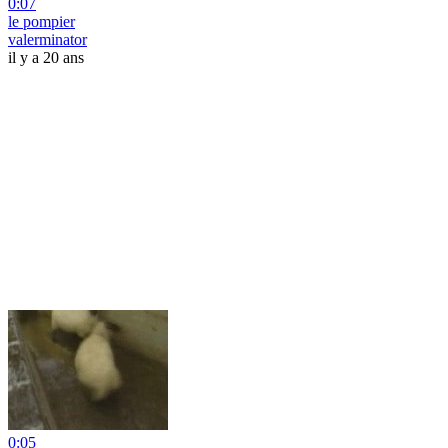
0:07
le pompier
valerminator
il y a 20 ans
0:05