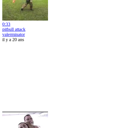
0:33
pitbull attack
valerminator
il y a 20 ans