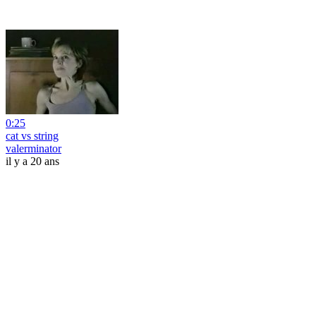
0:25
cat vs string
valerminator
il y a 20 ans