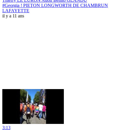
Thierry LE LURON Adolf Bénito GLANDU
#Georgia ! PIETON LONGWORTH DE CHAMBRUN
LAFAYETTE
il y a 11 ans
3:13