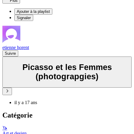
Plus
Ajouter à la playlist
Signaler
etienne horent
Suivre
Picasso et les Femmes
(photograpgies)
il y a 17 ans
Catégorie
🦄
Art et design