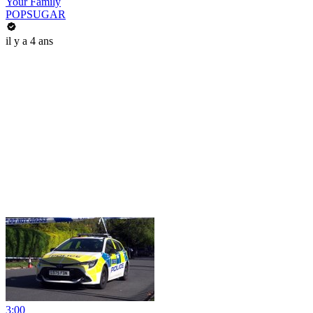
Your Family
POPSUGAR
il y a 4 ans
3:00