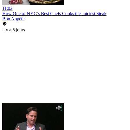
11:02
How One of NYC’s Best Chefs Cooks the Juiciest Steak
Bon Appétit
il y a 5 jours