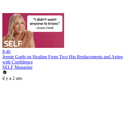
8:46
Jennie Garth on Healing From Two Hip Replacements and Aging
with Confidence
SELF Magazine
il y a 2 ans