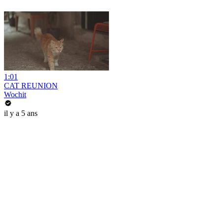
1:01
CAT REUNION
Wochit
il y a 5 ans