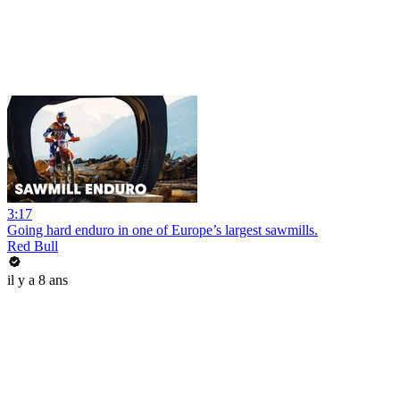
3:17
Going hard enduro in one of Europe’s largest sawmills.
Red Bull
il y a 8 ans