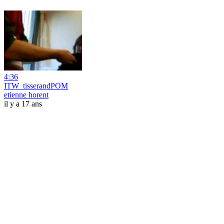
4:36
ITW_tisserandPOM
etienne horent
il y a 17 ans