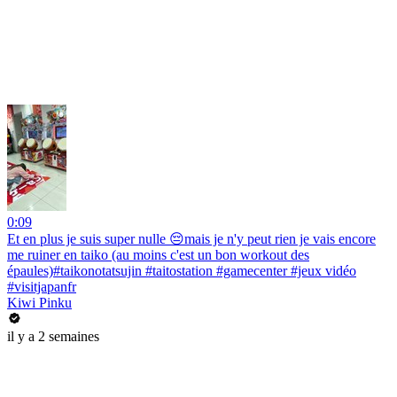
0:09
Et en plus je suis super nulle 😔mais je n'y peut rien je vais encore
me ruiner en taiko (au moins c'est un bon workout des
épaules)#taikonotatsujin #taitostation #gamecenter #jeux vidéo
#visitjapanfr
Kiwi Pinku
il y a 2 semaines