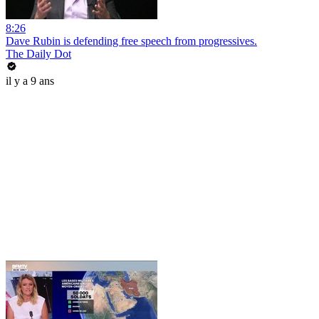
8:26
Dave Rubin is defending free speech from progressives.
The Daily Dot
il y a 9 ans