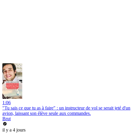
1:06
"Tu sais ce que tu as à faire" : un instructeur de vol se serait jeté d'un
avion, laissant son élève seule aux commandes.
Brut
il y a 4 jours