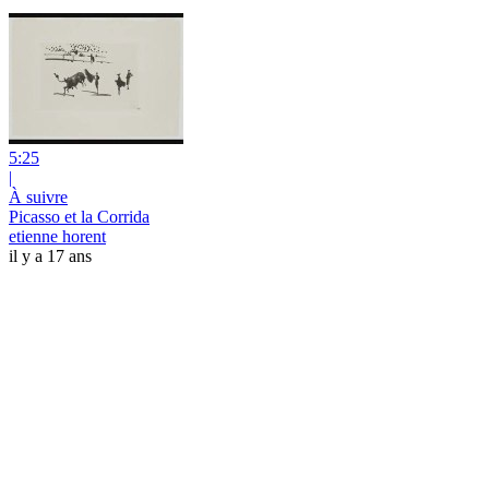
5:25
|
À suivre
Picasso et la Corrida
etienne horent
il y a 17 ans