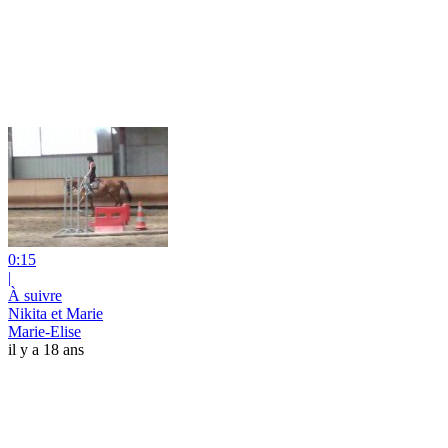
0:15
|
À suivre
Nikita et Marie
Marie-Elise
il y a 18 ans