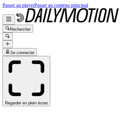
Passer au player
Passer au contenu principal
Rechercher
Se connecter
Regarder en plein écran