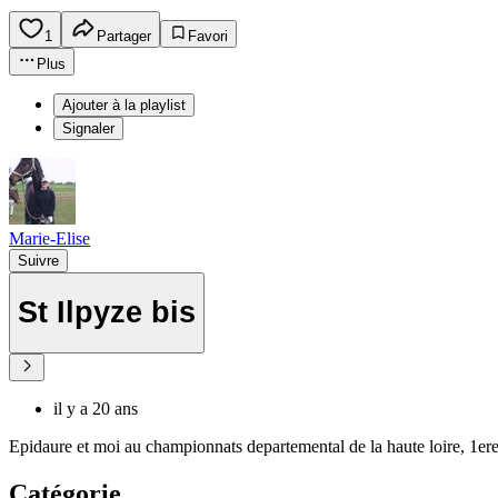
1
Partager
Favori
Plus
Ajouter à la playlist
Signaler
Marie-Elise
Suivre
St Ilpyze bis
il y a 20 ans
Epidaure et moi au championnats departemental de la haute loire, 1ere
Catégorie