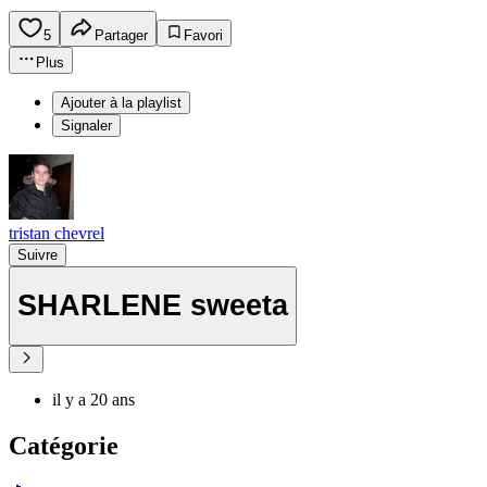
5
Partager
Favori
Plus
Ajouter à la playlist
Signaler
tristan chevrel
Suivre
SHARLENE sweeta
il y a 20 ans
Catégorie