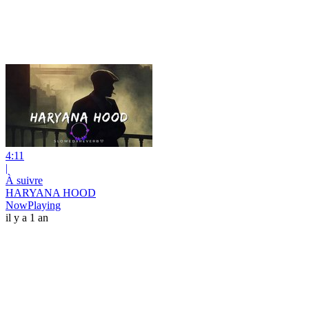
4:11
|
À suivre
HARYANA HOOD
NowPlaying
il y a 1 an