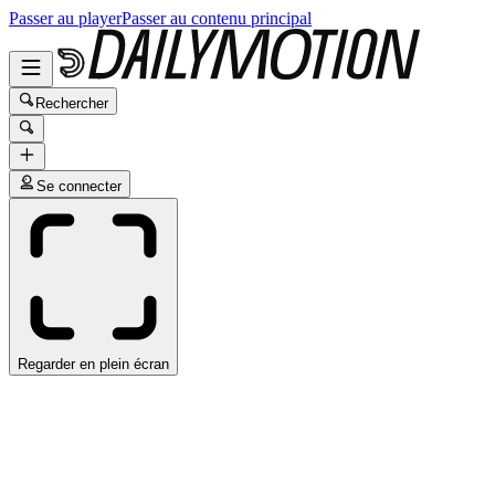
Passer au player
Passer au contenu principal
Rechercher
Se connecter
Regarder en plein écran