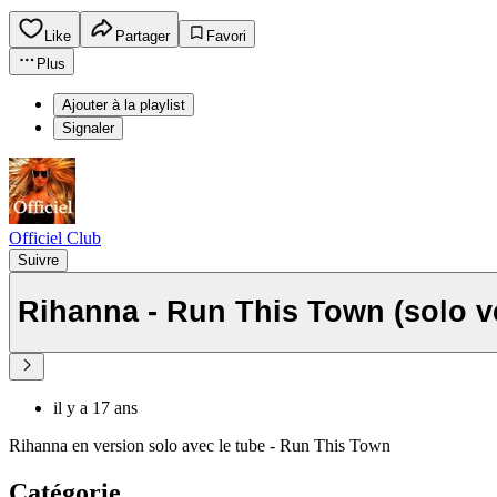
Like
Partager
Favori
Plus
Ajouter à la playlist
Signaler
Officiel Club
Suivre
Rihanna - Run This Town (solo ve
il y a 17 ans
Rihanna en version solo avec le tube - Run This Town
Catégorie