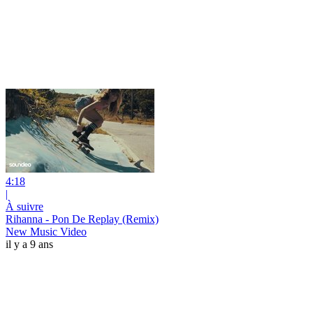
4:18
|
À suivre
Rihanna - Pon De Replay (Remix)
New Music Video
il y a 9 ans