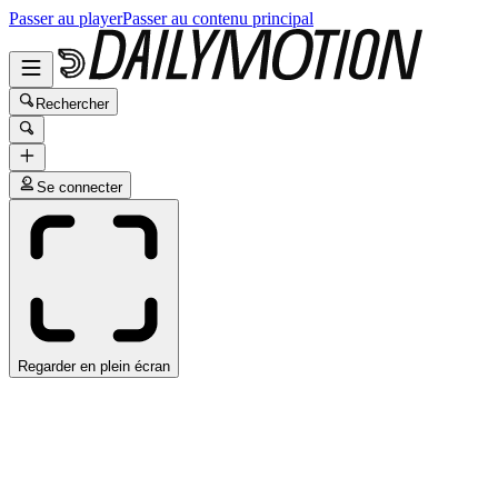
Passer au player
Passer au contenu principal
Rechercher
Se connecter
Regarder en plein écran