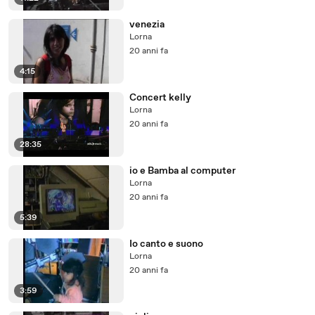
venezia
Lorna
20 anni fa
4:15
Concert kelly
Lorna
20 anni fa
28:35
io e Bamba al computer
Lorna
20 anni fa
5:39
Io canto e suono
Lorna
20 anni fa
3:59