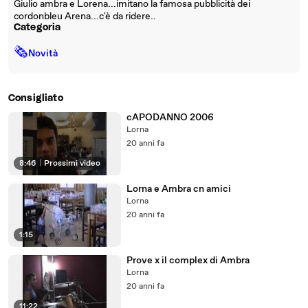
Giulio ambra e Lorena...imitano la famosa pubblicità dei
cordonbleu Arena...c'è da ridere..
Categoria
🗞
Novità
Consigliato
cAPODANNO 2006
Lorna
20 anni fa
8:46
|
Prossimi video
Lorna e Ambra cn amici
Lorna
20 anni fa
1:15
Prove x il complex di Ambra
Lorna
20 anni fa
11:22