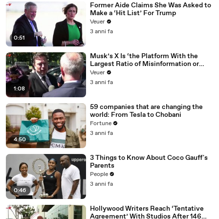
Former Aide Claims She Was Asked to
Make a ‘Hit List’ For Trump
Veuer
3 anni fa
0:51
Musk’s X Is ‘the Platform With the
Largest Ratio of Misinformation or
Disinformation’ Amongst All Social
Veuer
Media Platforms
3 anni fa
1:08
59 companies that are changing the
world: From Tesla to Chobani
Fortune
3 anni fa
4:50
3 Things to Know About Coco Gauff's
Parents
People
3 anni fa
0:46
Hollywood Writers Reach ‘Tentative
Agreement’ With Studios After 146