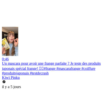
0:46
Un mascara pour avoir une frange parfaite ? Je teste des produits
japonais spécial frange! 💇‍♀️#frange #mascarafrange #coiffure
#produitsjaponais #testdecrash
Kiwi Pinku
il y a 5 jours