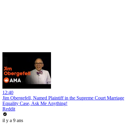
12:40
Jim Obergefell, Named Plaintiff in the Supreme Court Marriage
Equality Case, Ask Me Anything!
Reddit
il y a 9 ans