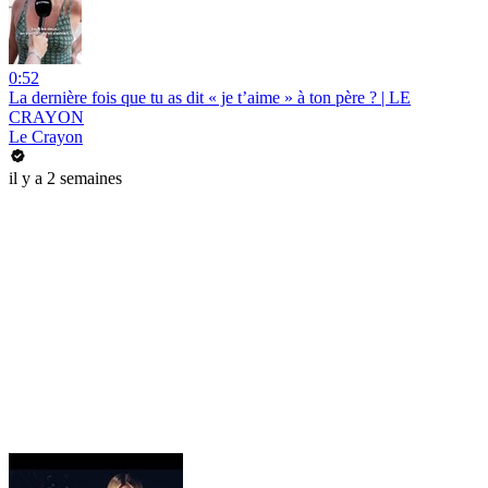
0:52
La dernière fois que tu as dit « je t’aime » à ton père ? | LE
CRAYON
Le Crayon
il y a 2 semaines