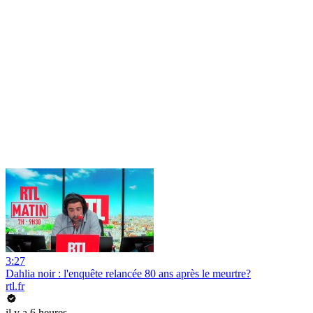
3:27
Dahlia noir : l'enquête relancée 80 ans après le meurtre?
rtl.fr
il y a 6 heures