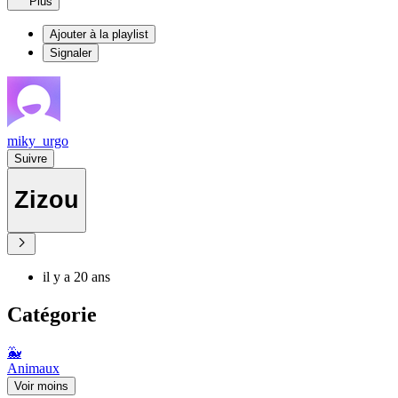
Plus
Ajouter à la playlist
Signaler
miky_urgo
Suivre
Zizou
il y a 20 ans
Catégorie
🐳
Animaux
Voir moins