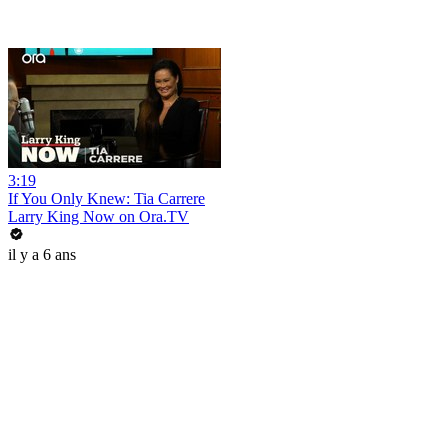
3:19
If You Only Knew: Tia Carrere
Larry King Now on Ora.TV
il y a 6 ans