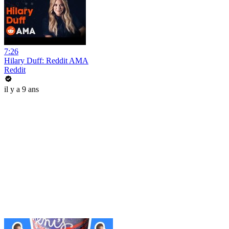
7:26
Hilary Duff: Reddit AMA
Reddit
il y a 9 ans