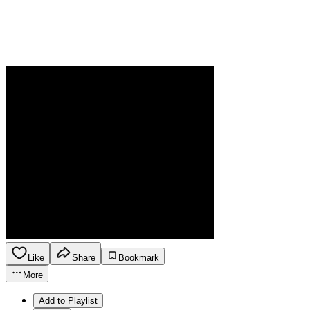
Like
Share
Bookmark
More
Add to Playlist