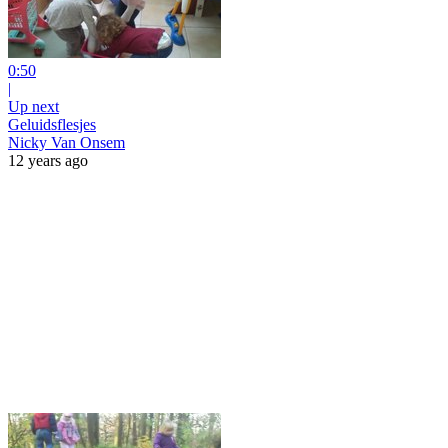
0:50
|
Up next
Geluidsflesjes
Nicky Van Onsem
12 years ago