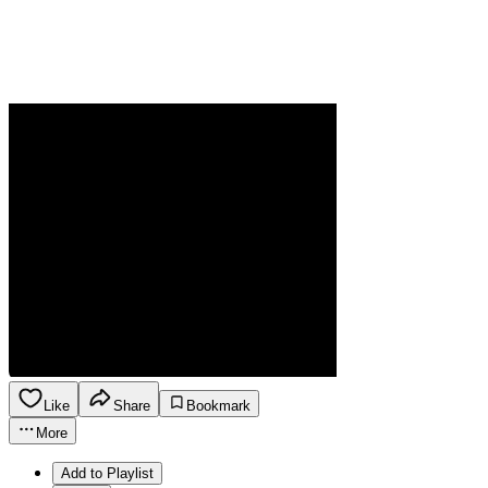
Like
Share
Bookmark
More
Add to Playlist