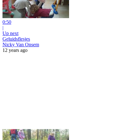
0:50
|
Up next
Geluidsflesjes
Nicky Van Onsem
12 years ago