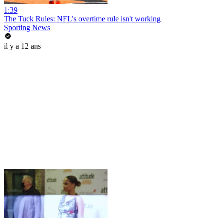
1:39
The Tuck Rules: NFL's overtime rule isn't working
Sporting News
il y a 12 ans