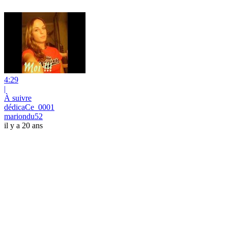
4:29
|
À suivre
dédicaCe_0001
mariondu52
il y a 20 ans