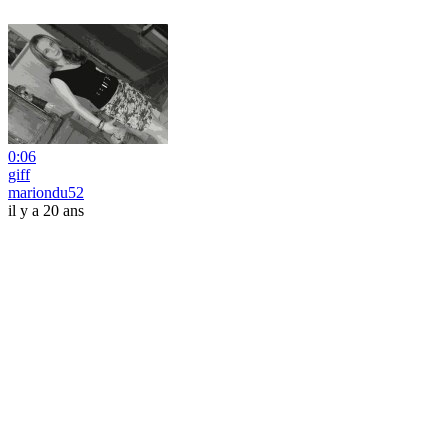
0:06
giff
mariondu52
il y a 20 ans