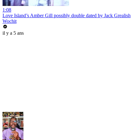
1:08
Love Island’s Amber Gill possibly double dated by Jack Grealish
Wochit
il y a 5 ans