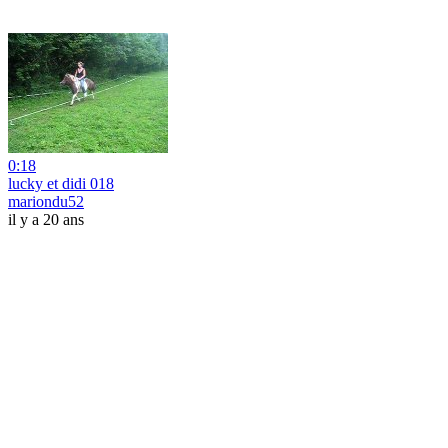
0:18
lucky et didi 018
mariondu52
il y a 20 ans