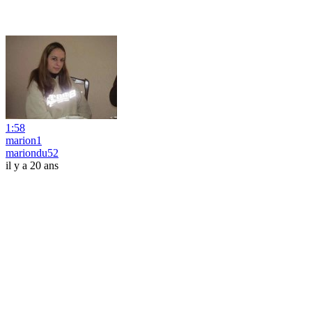
1:58
marion1
mariondu52
il y a 20 ans