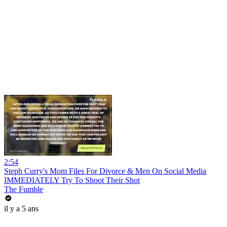
2:54
Steph Curry's Mom Files For Divorce & Men On Social Media
IMMEDIATELY Try To Shoot Their Shot
The Fumble
il y a 5 ans