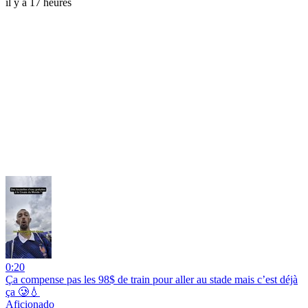
il y a 17 heures
0:20
Ça compense pas les 98$ de train pour aller au stade mais c’est déjà
ça 🥲💧
Aficionado