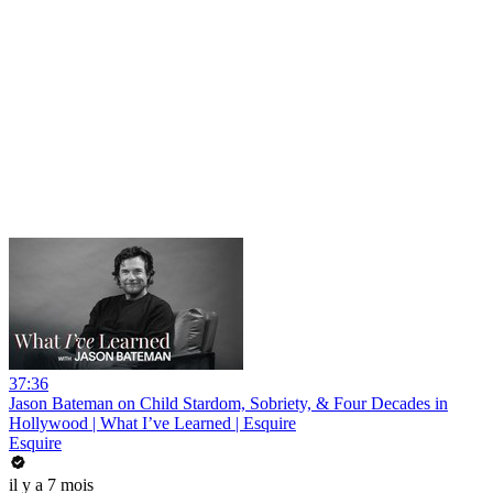
37:36
Jason Bateman on Child Stardom, Sobriety, & Four Decades in
Hollywood | What I’ve Learned | Esquire
Esquire
il y a 7 mois