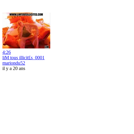
4:26
liM tous illicit£s_0001
mariondu52
il y a 20 ans