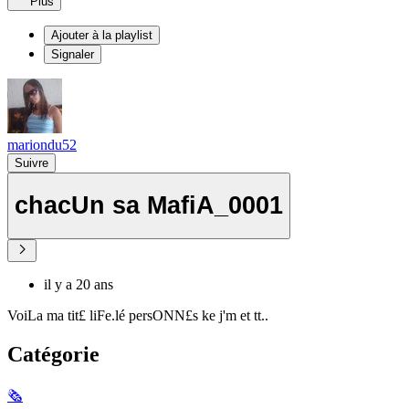
Plus
Ajouter à la playlist
Signaler
mariondu52
Suivre
chacUn sa MafiA_0001
il y a 20 ans
VoiLa ma tit£ liFe.lé persONN£s ke j'm et tt..
Catégorie
🗞