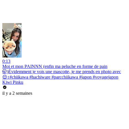
0:13
Moi et mon PAINNN (enfin ma peluche en forme de pain
🤭)Évidemment je vois une mascotte, je me prends en photo avec
😌↕️#chiikawa #hachiware #parcchiikawa #japon #voyagejapon
Kiwi Pinku
il y a 2 semaines