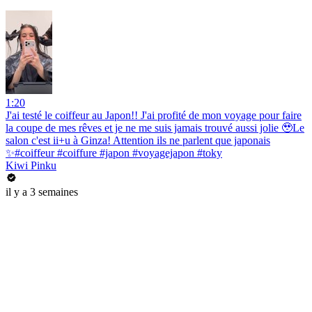
1:20
J'ai testé le coiffeur au Japon!! J'ai profité de mon voyage pour faire
la coupe de mes rêves et je ne me suis jamais trouvé aussi jolie 🥹Le
salon c'est ii+u à Ginza! Attention ils ne parlent que japonais
✨#coiffeur #coiffure #japon #voyagejapon #toky
Kiwi Pinku
il y a 3 semaines