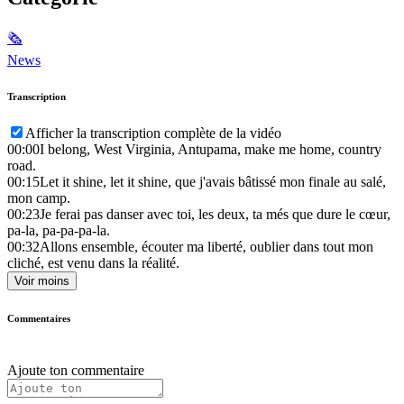
🗞
News
Transcription
Afficher la transcription complète de la vidéo
00:00
I belong, West Virginia, Antupama, make me home, country
road.
00:15
Let it shine, let it shine, que j'avais bâtissé mon finale au salé,
mon camp.
00:23
Je ferai pas danser avec toi, les deux, ta més que dure le cœur,
pa-la, pa-pa-pa-la.
00:32
Allons ensemble, écouter ma liberté, oublier dans tout mon
cliché, est venu dans la réalité.
Voir moins
Commentaires
Ajoute ton commentaire