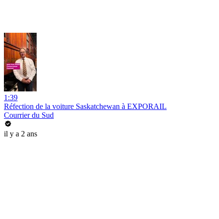
1:39
Réfection de la voiture Saskatchewan à EXPORAIL
Courrier du Sud
il y a 2 ans