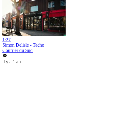
1:27
Simon Delisle - Tache
Courrier du Sud
il y a 1 an