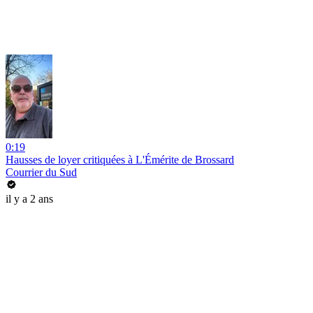
0:19
Hausses de loyer critiquées à L'Émérite de Brossard
Courrier du Sud
il y a 2 ans