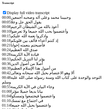
Transcript
Display full video transcript
وحبيبنا محمد وعلى آله وصحبه أجمعين
00:00
يقول الحق جل وعلا
00:05
أعوذ بالله من الشيطان الرجيم
00:08
وأعتصموا بحب الله جميعا ولا تعرضوا
00:10
واذكروا نعمة الله عليكم
00:15
إذ كنتم أعداء فألف بين قلوبكم
00:18
فأصبحتم بنعمته إخوانا
00:21
صدق الله العظيم
00:24
قيادة الآية الكريمة
00:28
يؤثر لنا التنزيل الحكيم
00:33
أصلا من أصول الدين
00:36
من أصول هذا الإسلام العظيم
00:39
ألا وهو الاعتصام بحبل الله سبحانه وتعالى
00:42
التوحد والوحدة على كتاب الله وسنة رسوله صلى الله عليه
00:48
وسلم
وجاء البيان في الآية الكريمة
00:55
بيانا بديعا جميلا مؤثرا
01:00
واعتصموا فيجتمعوا وتمسكوا
01:04
في اجتماع مع تمسك
01:10
واعتصموا بحبل الله جميعا
01:14