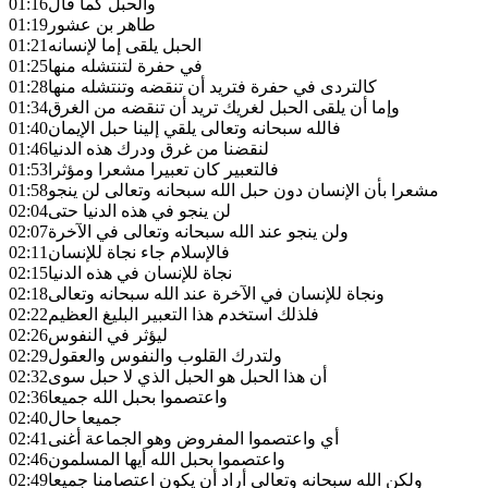
والحبل كما قال
01:16
طاهر بن عشور
01:19
الحبل يلقى إما لإنسانه
01:21
في حفرة لتنتشله منها
01:25
كالتردى في حفرة فتريد أن تنقضه وتنتشله منها
01:28
وإما أن يلقى الحبل لغريك تريد أن تنقضه من الغرق
01:34
فالله سبحانه وتعالى يلقي إلينا حبل الإيمان
01:40
لنقضنا من غرق ودرك هذه الدنيا
01:46
فالتعبير كان تعبيرا مشعرا ومؤثرا
01:53
مشعرا بأن الإنسان دون حبل الله سبحانه وتعالى لن ينجو
01:58
لن ينجو في هذه الدنيا حتى
02:04
ولن ينجو عند الله سبحانه وتعالى في الآخرة
02:07
فالإسلام جاء نجاة للإنسان
02:11
نجاة للإنسان في هذه الدنيا
02:15
ونجاة للإنسان في الآخرة عند الله سبحانه وتعالى
02:18
فلذلك استخدم هذا التعبير البليغ العظيم
02:22
ليؤثر في النفوس
02:26
ولتدرك القلوب والنفوس والعقول
02:29
أن هذا الحبل هو الحبل الذي لا حبل سوى
02:32
واعتصموا بحبل الله جميعا
02:36
جميعا حال
02:40
أي واعتصموا المفروض وهو الجماعة أغنى
02:41
واعتصموا بحبل الله أيها المسلمون
02:46
ولكن الله سبحانه وتعالى أراد أن يكون اعتصامنا جميعا
02:49