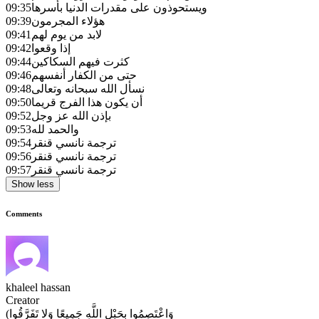
ويستحوذون على مقدرات الدنيا بأسرها
09:35
هؤلاء المجرمون
09:39
لابد من يوم لهم
09:41
إذا وقعوا
09:42
كثرت فيهم السكاكين
09:44
حتى من الكفار أنفسهم
09:46
نسأل الله سبحانه وتعالى
09:48
أن يكون هذا الفرج قريما
09:50
بإذن الله عز وجل
09:52
والحمد لله
09:53
ترجمة نانسي قنقر
09:54
ترجمة نانسي قنقر
09:56
ترجمة نانسي قنقر
09:57
Show less
Comments
khaleel hassan
Creator
(وَاعْتَصِمُوا بِحَبْلِ اللَّهِ جَمِيعًا وَلا تَفَرَّقُوا