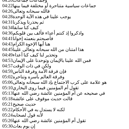
وجماعات جماعات
04:20
جماعات سياسية متناحرة أو مختلفة فيما بينها
04:22
فالله سبحانه وتعالى
04:26
يوجب علينا في هذه الآية الوحدة
04:28
ثم يحذرنا ويذكرنا
04:31
كيف كنا سابقا
04:34
واذكروا إذ كنتم أعداء فألف بين قلوبكم
04:36
فأصبحتم بنعمته إخوانا
04:41
هنا أيها الإخوة الكرام
04:43
هذا امتنان من الله سبحانه وتعالى علينا
04:45
وتحذير لنا كيف كنا أعداء
04:49
فمن الله علينا بالإيمان وتوحدنا على الإيمان
04:53
ولكن في ذات الوقت
04:57
فإن فرقة الأمة وفرقة الناس
04:59
وفرقة العالم بأسره وتناحره
05:02
هو علامة على كرب الاجتماع بإذ الله سبحانه وتعالى
05:06
تقول أم المؤمنين فيما روى البخاري
05:10
في صحيحه عن أم المؤمنين عائشة رضي الله عنها
05:13
قالت حديث موقوف على عائشة
05:18
حديث صحيح
05:21
لكنه لا يستدل به في الأحكام
05:22
لأنه قول لصحابه
05:24
تقول أم المؤمنين عائشة رضي الله عنها
05:26
إن يوم بعاث
05:30