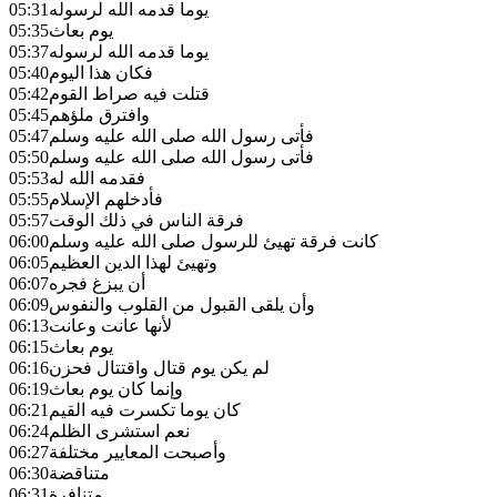
يوما قدمه الله لرسوله
05:31
يوم بعاث
05:35
يوما قدمه الله لرسوله
05:37
فكان هذا اليوم
05:40
قتلت فيه صراط القوم
05:42
وافترق ملؤهم
05:45
فأتى رسول الله صلى الله عليه وسلم
05:47
فأتى رسول الله صلى الله عليه وسلم
05:50
فقدمه الله له
05:53
فأدخلهم الإسلام
05:55
فرقة الناس في ذلك الوقت
05:57
كانت فرقة تهيئ للرسول صلى الله عليه وسلم
06:00
وتهيئ لهذا الدين العظيم
06:05
أن يبزغ فجره
06:07
وأن يلقى القبول من القلوب والنفوس
06:09
لأنها عانت وعانت
06:13
يوم بعاث
06:15
لم يكن يوم قتال واقتتال فحزن
06:16
وإنما كان يوم بعاث
06:19
كان يوما تكسرت فيه القيم
06:21
نعم استشرى الظلم
06:24
وأصبحت المعايير مختلفة
06:27
متناقضة
06:30
متنافرة
06:31