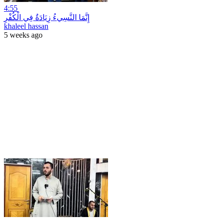
4:55
إِنَّمَا النَّسِيءُ زِيَادَةٌ فِي الْكُفْرِ
khaleel hassan
5 weeks ago