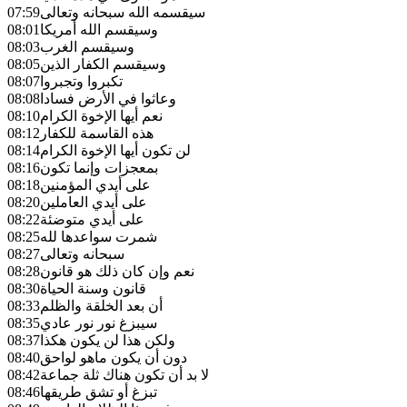
سيقسمه الله سبحانه وتعالى
07:59
وسيقسم الله أمريكا
08:01
وسيقسم الغرب
08:03
وسيقسم الكفار الذين
08:05
تكبروا وتجبروا
08:07
وعاثوا في الأرض فسادا
08:08
نعم أيها الإخوة الكرام
08:10
هذه القاسمة للكفار
08:12
لن تكون أيها الإخوة الكرام
08:14
بمعجزات وإنما تكون
08:16
على أيدي المؤمنين
08:18
على أيدي العاملين
08:20
على أيدي متوضئة
08:22
شمرت سواعدها لله
08:25
سبحانه وتعالى
08:27
نعم وإن كان ذلك هو قانون
08:28
قانون وسنة الحياة
08:30
أن بعد الخلقة والظلم
08:33
سيبزغ نور نور عادي
08:35
ولكن هذا لن يكون هكذا
08:37
دون أن يكون ماهو لواحق
08:40
لا بد أن تكون هناك ثلة جماعة
08:42
تبزغ أو تشق طريقها
08:46