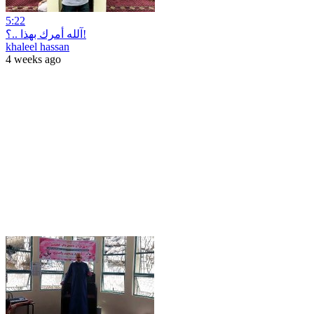
5:22
آلله أمرك بهذا ..؟!
khaleel hassan
4 weeks ago