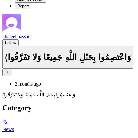
Report
khaleel hassan
Follow
(وَاعْتَصِمُوا بِحَبْلِ اللَّهِ جَمِيعًا وَلا تَفَرَّقُوا
2 months ago
(وَاعْتَصِمُوا بِحَبْلِ اللَّهِ جَمِيعًا وَلا تَفَرَّقُوا
Category
🗞
News