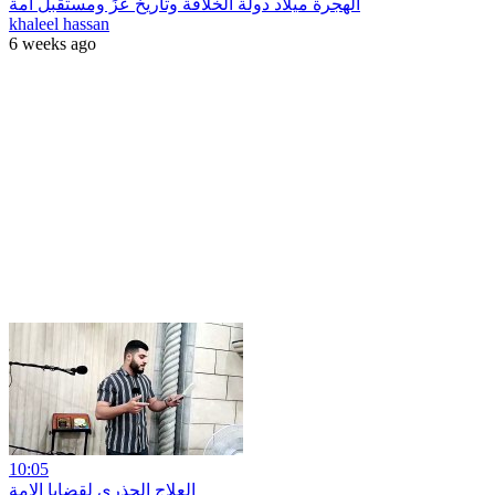
الهجرة ميلاد دولة الخلافة وتاريخ عزٍّ ومستقبل أمة
khaleel hassan
6 weeks ago
10:05
العلاج الجذري لقضايا الامة