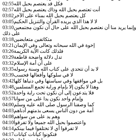
فكل قد يعتصم بحبل الله
02:55
أنت تعتصم بحبل الله وذاك يعتصم بحبل الله
02:57
كل يعتصم بحبل الله بمناء على الآخر
03:02
لا لا هذا الذي يريده القرآن والتنزيل الحكيم
03:05
وإنما يريد منا أن نعتصم بحبل الله على حال أن نكون مجتمعين
03:10
على ذلك
متكاتفين متعابضين
03:18
إخوة في الله سبحانه وتعالى وفي الإيمان
03:21
فلذلك كانت الآية الكريمة
03:26
تدل دلالة واضحة قاطعة
03:29
على أن أمة الإسلام
03:32
لا بد أن تتحدى على كتاب الله وسنة رسوله
03:35
لا في سلوكها وأفعالها فحسب
03:39
بل في مواقفها وفي سياستها وفي دنياها كلها
03:42
وهذا لا يكون إلا بإمام وراية تجمع المسلمين
03:48
فلا يتدعون إلى أن نكون تحت راية واحدة
03:52
وإمام واحد نكون يدا على من سوانا
03:57
كما وصفنا الرسول صلى الله عليه وسلم
04:00
أمة من دون الناس يسعى بذمتهم أدناهم
04:03
وهم يد على من سواهم
04:08
واعتصموا بحبل الله جميعا ولا تفرقوا
04:10
لا تفرقوا أي لا تختلفوا فيما بينكم
04:14
فتكونوا كيانات كيانات
04:17