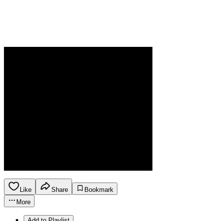
Like
Share
Bookmark
More
Add to Playlist