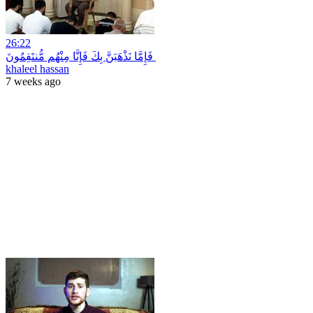
26:22
فَإِمَّا نَذْهَبَنَّ بِكَ فَإِنَّا مِنْهُم مُّنتَقِمُونَ
khaleel hassan
7 weeks ago