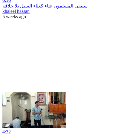
6:16
سيبقى المسلمون غثاء كغثاء السيل بلا خلافة
khaleel hassan
5 weeks ago
4:32