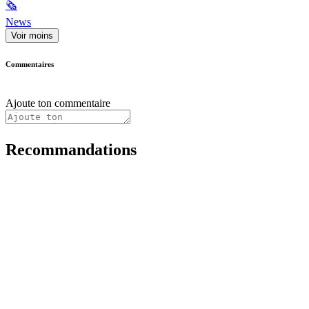
🗞
News
Voir moins
Commentaires
Ajoute ton commentaire
Recommandations