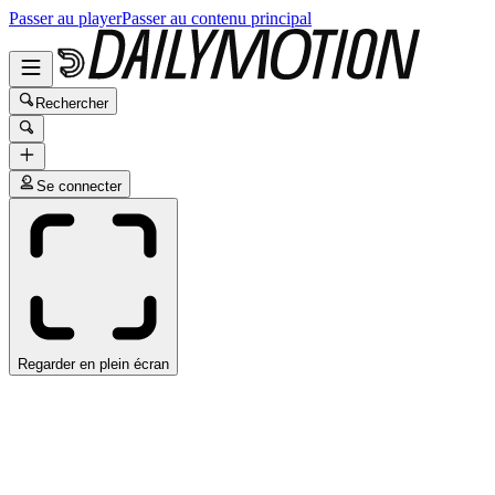
Passer au player
Passer au contenu principal
Rechercher
Se connecter
Regarder en plein écran