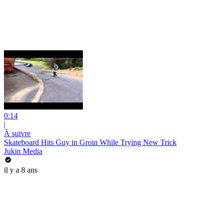
0:14
|
À suivre
Skateboard Hits Guy in Groin While Trying New Trick
Jukin Media
il y a 8 ans