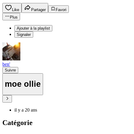
Like
Partager
Favori
Plus
Ajouter à la playlist
Signaler
ben'
Suivre
moe ollie
il y a 20 ans
Catégorie