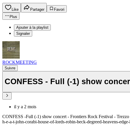
Like
Partager
Favori
Plus
Ajouter à la playlist
Signaler
ROCKMEETING
Suivre
il y a 2 mois
CONFESS -Full (-1) show concert - Frontiers Rock Festival - Trezzo S
h-e-a-t-john-corabi-house-of-lords-robin-beck-degreed-heavens-edge-