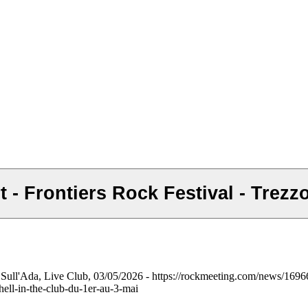
CONFESS - Full (-1) show concert - Frontiers Rock
ull'Ada, Live Club, 03/05/2026 - https://rockmeeting.com/news/16966-f
hell-in-the-club-du-1er-au-3-mai