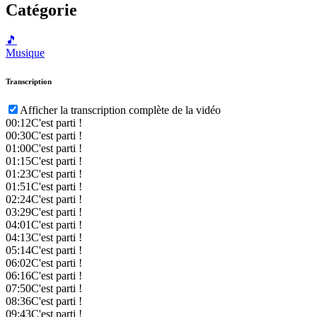
Catégorie
🎵
Musique
Transcription
Afficher la transcription complète de la vidéo
00:12
C'est parti !
00:30
C'est parti !
01:00
C'est parti !
01:15
C'est parti !
01:23
C'est parti !
01:51
C'est parti !
02:24
C'est parti !
03:29
C'est parti !
04:01
C'est parti !
04:13
C'est parti !
05:14
C'est parti !
06:02
C'est parti !
06:16
C'est parti !
07:50
C'est parti !
08:36
C'est parti !
09:43
C'est parti !