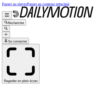
Passer au player
Passer au contenu principal
Rechercher
Se connecter
Regarder en plein écran