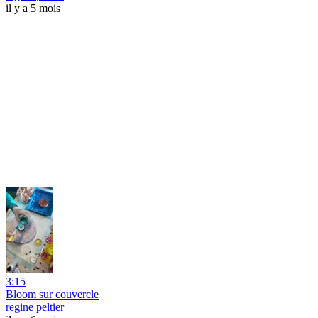
il y a 5 mois
3:15
Bloom sur couvercle
regine peltier