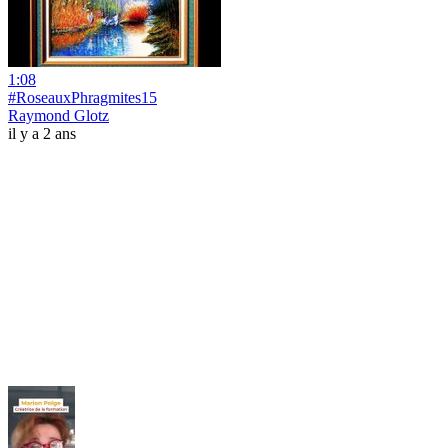
1:08
#RoseauxPhragmites15
Raymond Glotz
il y a 2 ans