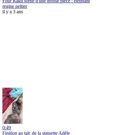
Four Raku sortie d'une grosse pièce : élephant
regine peltier
il y a 3 ans
0:49
Finition au talc de la statuette Adèle