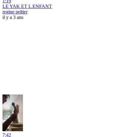
1:19
LE YAK ET L ENFANT
regine peltier
il y a 3 ans
7:42