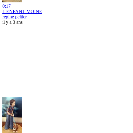
0:17
L ENFANT MOINE
regine peltier
il y a 3 ans