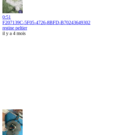
0:51
F207139C-5F05-4726-8BFD-B70243649302
regine peltier
il y a 4 mois