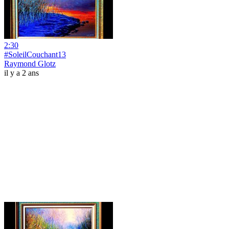
2:30
#SoleilCouchant13
Raymond Glotz
il y a 2 ans