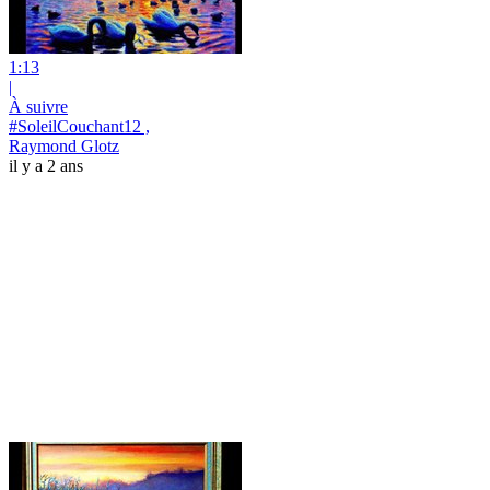
1:13
|
À suivre
#SoleilCouchant12 ,
Raymond Glotz
il y a 2 ans