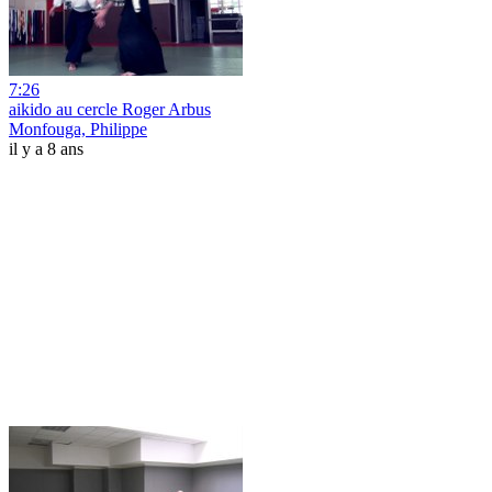
7:26
aikido au cercle Roger Arbus
Monfouga, Philippe
il y a 8 ans