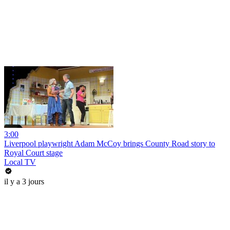
3:00
Liverpool playwright Adam McCoy brings County Road story to
Royal Court stage
Local TV
il y a 3 jours