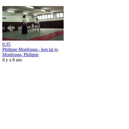
0:35
Philippe Monfouga - ken tai jo
Monfouga, Philippe
il y a 8 ans