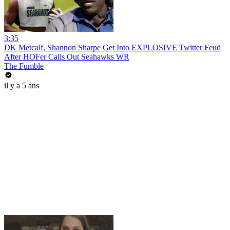
3:35
DK Metcalf, Shannon Sharpe Get Into EXPLOSIVE Twitter Feud
After HOFer Calls Out Seahawks WR
The Fumble
il y a 5 ans