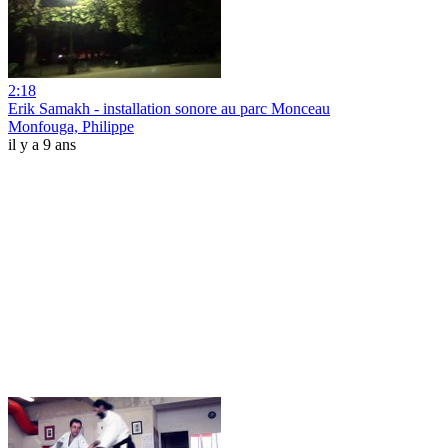
2:18
Erik Samakh - installation sonore au parc Monceau
Monfouga, Philippe
il y a 9 ans