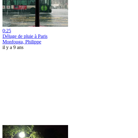
0:25
Déluge de pluie à Paris
Monfouga, Philippe
il y a 9 ans