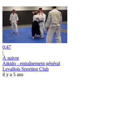
0:47
|
À suivre
Aikido - entraînement général
Levallois Sporting Club
il y a 5 ans