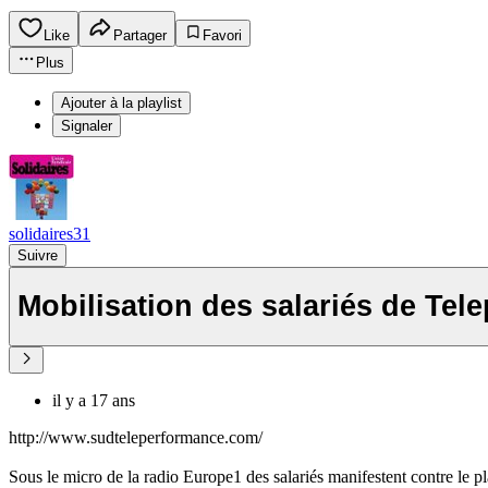
Like
Partager
Favori
Plus
Ajouter à la playlist
Signaler
solidaires31
Suivre
Mobilisation des salariés de Tel
il y a 17 ans
http://www.sudteleperformance.com/
Sous le micro de la radio Europe1 des salariés manifestent contre le 