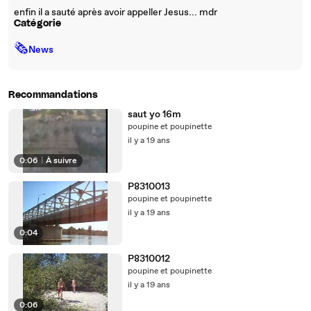
enfin il a sauté après avoir appeller Jesus... mdr
Catégorie
🗞
News
Recommandations
saut yo 16m
poupine et poupinette
il y a 19 ans
0:06
|
À suivre
P8310013
poupine et poupinette
il y a 19 ans
0:04
P8310012
poupine et poupinette
il y a 19 ans
0:06