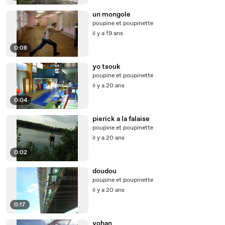
un mongole
poupine et poupinette
il y a 19 ans
0:08
yo tsouk
poupine et poupinette
il y a 20 ans
0:04
pierick a la falaise
poupine et poupinette
il y a 20 ans
0:02
doudou
poupine et poupinette
il y a 20 ans
0:17
yohan