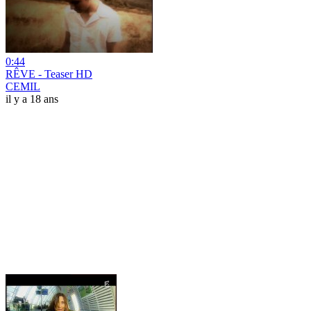
0:44
RÊVE - Teaser HD
CEMIL
il y a 18 ans