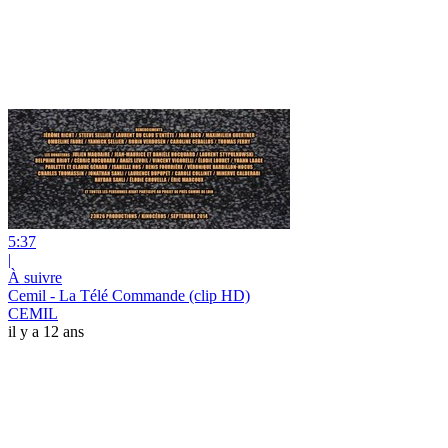
5:37
|
À suivre
Cemil - La Télé Commande (clip HD)
CEMIL
il y a 12 ans