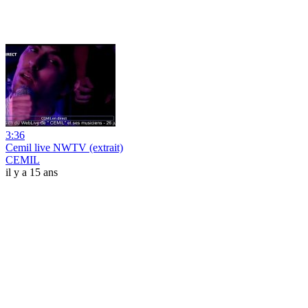
3:36
Cemil live NWTV (extrait)
CEMIL
il y a 15 ans