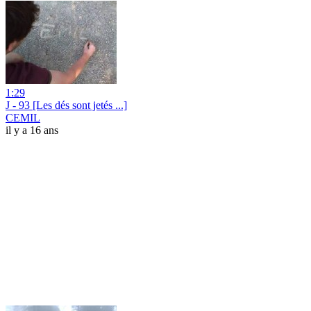
1:29
J - 93 [Les dés sont jetés ...]
CEMIL
il y a 16 ans