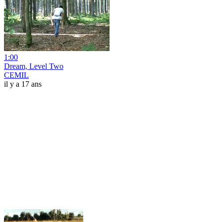
1:00
Dream, Level Two
CEMIL
il y a 17 ans