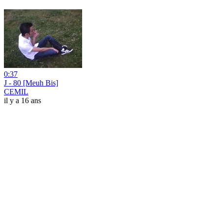
0:37
J - 80 [Meuh Bis]
CEMIL
il y a 16 ans