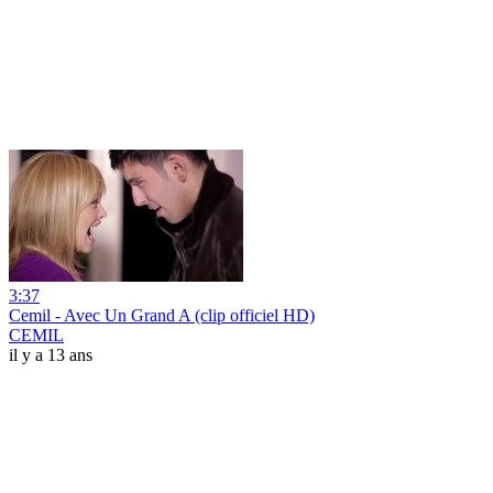
3:37
Cemil - Avec Un Grand A (clip officiel HD)
CEMIL
il y a 13 ans