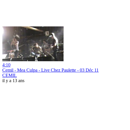
4:10
Cemil - Mea Culpa - Live Chez Paulette - 03 Déc 11
CEMIL
il y a 13 ans