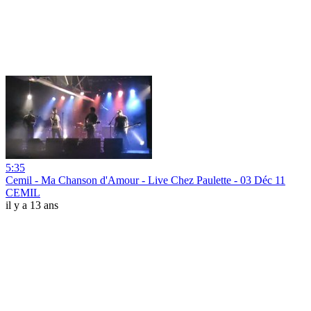
5:35
Cemil - Ma Chanson d'Amour - Live Chez Paulette - 03 Déc 11
CEMIL
il y a 13 ans