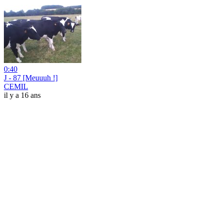
0:40
J - 87 [Meuuuh !]
CEMIL
il y a 16 ans