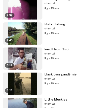
shamtai
il y a 19 ans
2:37
Roller fishing
shamtai
il y a 19 ans
2:43
keroll from Tirol
shamtai
il y a 19 ans
3:19
black bass pandémie
shamtai
il y a 19 ans
3:22
Little Muskies
shamtai