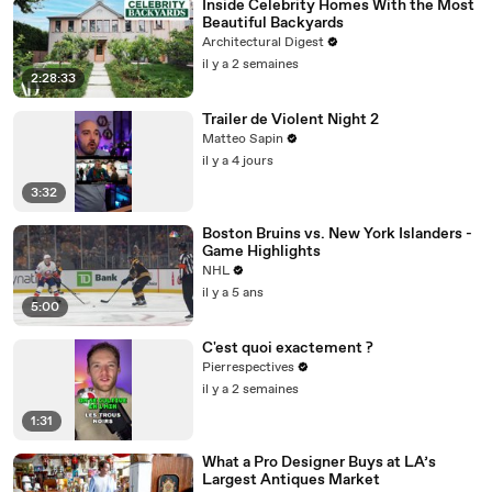
Inside Celebrity Homes With the Most
Beautiful Backyards
Architectural Digest
il y a 2 semaines
2:28:33
Trailer de Violent Night 2
Matteo Sapin
il y a 4 jours
3:32
Boston Bruins vs. New York Islanders -
Game Highlights
NHL
il y a 5 ans
5:00
C'est quoi exactement ?
Pierrespectives
il y a 2 semaines
1:31
What a Pro Designer Buys at LA’s
Largest Antiques Market