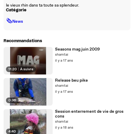
le vieux rhin dans ta toute sa splendeur.
Catégorie
🗞
News
Recommandations
Seasons mag juin 2009
shamtai
il y a 17 ans
11:20
|
À suivre
Release beu pike
shamtai
il y a 17 ans
0:36
Session enterrement de vie de gros
cons
shamtai
il y a 18 ans
4:40