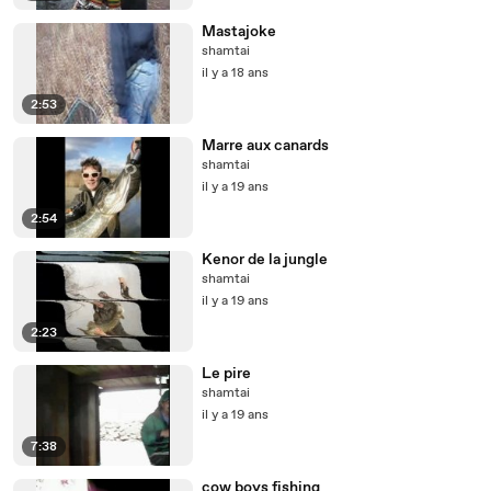
Mastajoke
shamtai
il y a 18 ans
2:53
Marre aux canards
shamtai
il y a 19 ans
2:54
Kenor de la jungle
shamtai
il y a 19 ans
2:23
Le pire
shamtai
il y a 19 ans
7:38
cow boys fishing