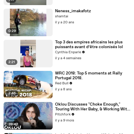
1:11
Neness_imakafotz
shamtai
il y a 20 ans
0:29
Top 3 des empires africains les plus
puissants avant d’être colonisés lol
Cynthia Enparle
il y a 4 semaines
2:21
WRC 2018: Top 5 moments at Rally
Portugal 2018.
Red Bull
il y a 8 ans
2:46
Oklou Discusses "Choke Enough,"
Touring With Her Baby, & Working With
FKA twigs
Pitchfork
il y a 9 mois
39:42