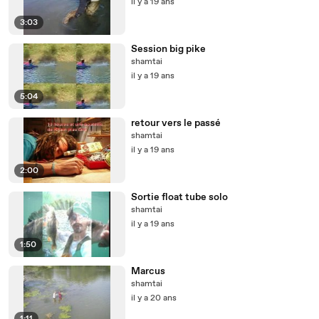
il y a 19 ans
3:03
Session big pike
shamtai
il y a 19 ans
5:04
retour vers le passé
shamtai
il y a 19 ans
2:00
Sortie float tube solo
shamtai
il y a 19 ans
1:50
Marcus
shamtai
il y a 20 ans