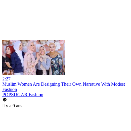
2:27
Muslim Women Are Designing Their Own Narrative With Modest
Fashion
POPSUGAR Fashion
il y a 9 ans