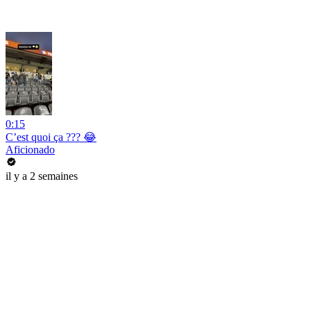
0:15
C’est quoi ça ??? 😂
Aficionado
il y a 2 semaines