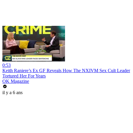
0:53
Keith Raniere’s Ex GF Reveals How The NXIVM Sex Cult Leader
Tortured Her For Years
OK Magazine
il y a 6 ans