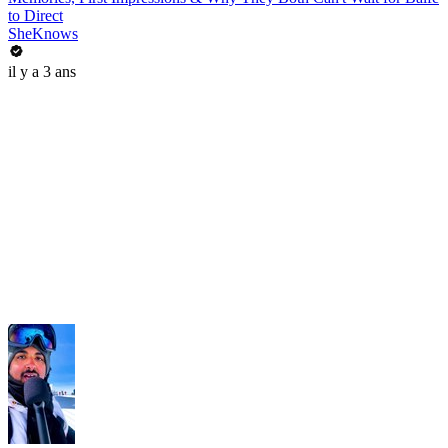
to Direct
SheKnows
il y a 3 ans