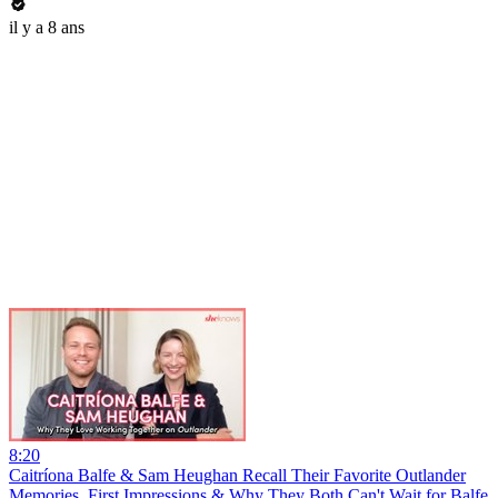
il y a 8 ans
8:20
Caitríona Balfe & Sam Heughan Recall Their Favorite Outlander
Memories, First Impressions & Why They Both Can't Wait for Balfe