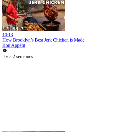
10:13
How Brooklyn’s Best Jerk Chicken is Made
Bon Appétit
il y a 2 semaines