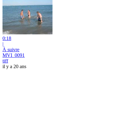
0:18
|
À suivre
MVI_0091
tiff
il y a 20 ans