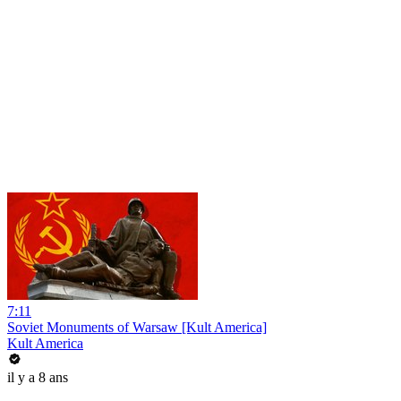
7:11
Soviet Monuments of Warsaw [Kult America]
Kult America
il y a 8 ans