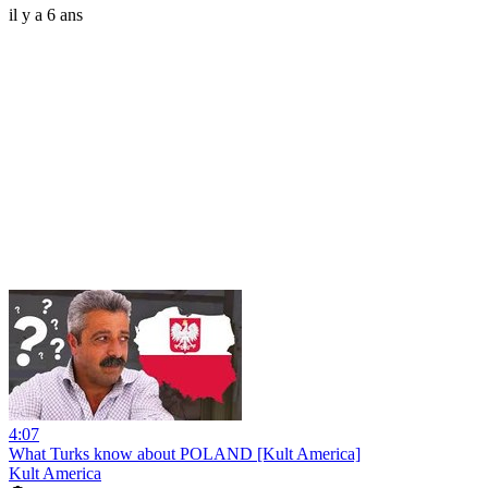
il y a 6 ans
4:07
What Turks know about POLAND [Kult America]
Kult America