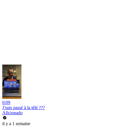
0:09
J’suis passé à la télé ???
Aficionado
il y a 1 semaine