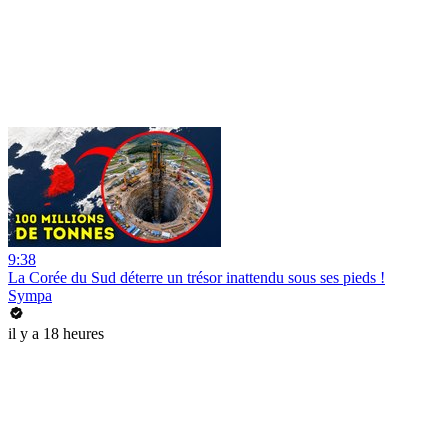
9:38
La Corée du Sud déterre un trésor inattendu sous ses pieds !
Sympa
il y a 18 heures