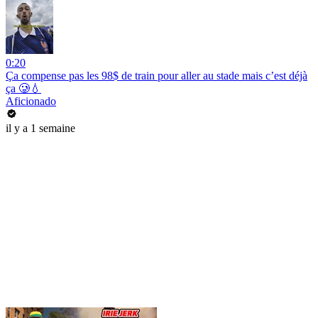
0:20
Ça compense pas les 98$ de train pour aller au stade mais c’est déjà
ça 🥲💧
Aficionado
il y a 1 semaine