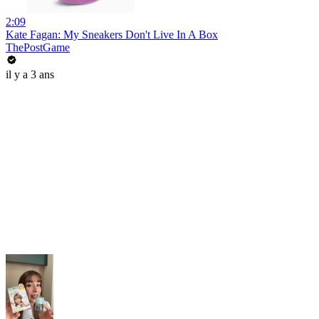
2:09
Kate Fagan: My Sneakers Don't Live In A Box
ThePostGame
il y a 3 ans