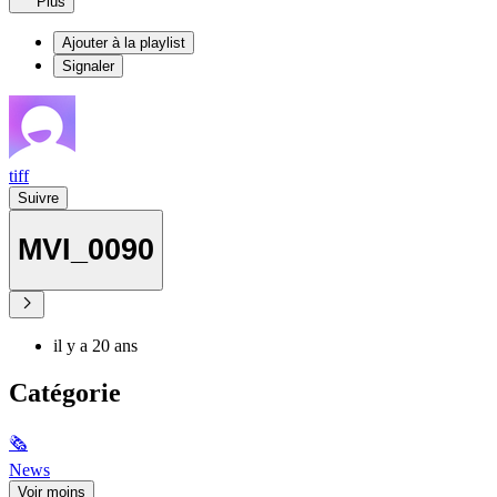
Plus
Ajouter à la playlist
Signaler
tiff
Suivre
MVI_0090
il y a 20 ans
Catégorie
🗞
News
Voir moins