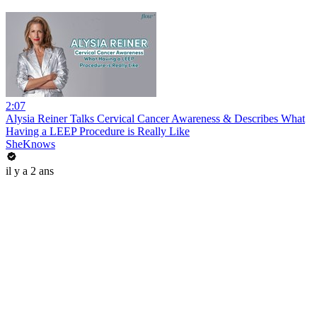
2:07
Alysia Reiner Talks Cervical Cancer Awareness & Describes What
Having a LEEP Procedure is Really Like
SheKnows
il y a 2 ans