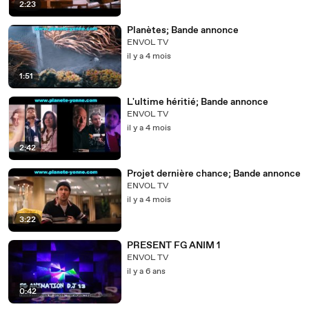
2:23
Planètes; Bande annonce
ENVOL TV
il y a 4 mois
1:51
L'ultime héritié; Bande annonce
ENVOL TV
il y a 4 mois
2:42
Projet dernière chance; Bande annonce
ENVOL TV
il y a 4 mois
3:22
PRESENT FG ANIM 1
ENVOL TV
il y a 6 ans
0:42