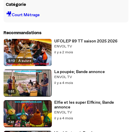
Catégorie
🎥
Court Métrage
Recommandations
UFOLEP 89 TT saison 2025 2026
ENVOL TV
il y a 2 mois
8:10
|
À suivre
La poupée; Bande annonce
ENVOL TV
il y a 4 mois
1:51
Elfie et les super Elfkins; Bande
annonce
ENVOL TV
il y a 4 mois
1:41