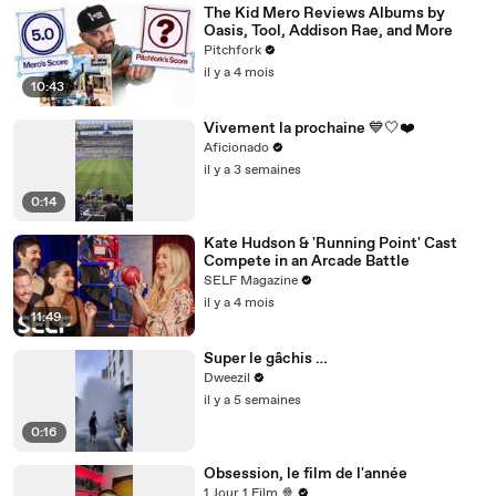
The Kid Mero Reviews Albums by
Oasis, Tool, Addison Rae, and More
Pitchfork
il y a 4 mois
10:43
Vivement la prochaine 💙🤍❤️
Aficionado
il y a 3 semaines
0:14
Kate Hudson & 'Running Point' Cast
Compete in an Arcade Battle
SELF Magazine
il y a 4 mois
11:49
Super le gâchis …
Dweezil
il y a 5 semaines
0:16
Obsession, le film de l'année
1 Jour 1 Film 🍿