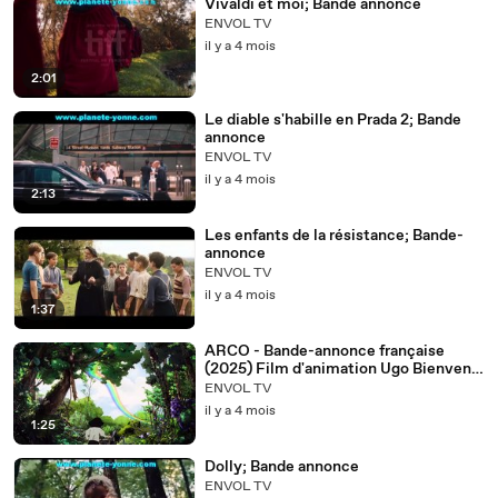
Vivaldi et moi; Bande annonce
ENVOL TV
il y a 4 mois
2:01
Le diable s'habille en Prada 2; Bande
annonce
ENVOL TV
il y a 4 mois
2:13
Les enfants de la résistance; Bande-
annonce
ENVOL TV
il y a 4 mois
1:37
ARCO - Bande-annonce française
(2025) Film d'animation Ugo Bienvenu
Cristal d'Annecy
ENVOL TV
il y a 4 mois
1:25
Dolly; Bande annonce
ENVOL TV