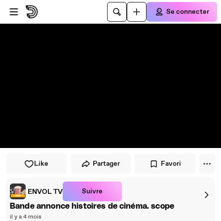
Passer au player
Passer au contenu principal
Se connecter
Like
Partager
Favori
Suivre
ENVOL TV
Bande annonce histoires de cinéma. scope
il y a 4 mois