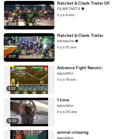
Ratchet & Clank Trailer DF
FILMSTARTS
il y a 4 ans
2:23
Ratchet & Clank Tráiler
Sensacine
il y a 10 ans
2:27
Advance Fight Naruto-
ejaculator
il y a 19 ans
1:32
1 time
ejaculator
il y a 20 ans
0:33
animal crossing
ejaculator