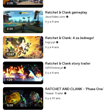
2:28
Ratchet & Clank gameplay
JeuxVideo.com
il y a 4 ans
2:30
Ratchet & Clank: 4 za Jednego!
tvgry.pl
il y a 4 ans
12:43
Ratchet & Clank story trailer
GRYOnline.pl
il y a 4 ans
1:29
RATCHET AND CLANK - 'Phase One'
Teaser Trailer
il y a 10 ans
0:58