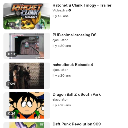
Ratchet & Clank Trilogy - Tráiler
Vidaextra
il y a 5 ans
1:21
PUB animal crossing DS
ejaculator
il y a 20 ans
0:10
naheulbeuk Episode 4
ejaculator
il y a 20 ans
7:24
Dragon Ball Z x South Park
ejaculator
il y a 20 ans
0:24
Daft Punk Revolution 909