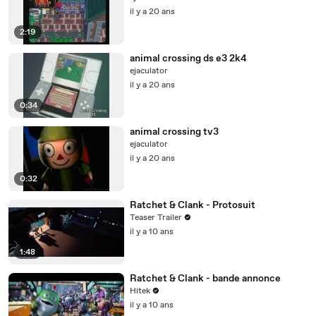
il y a 20 ans
2:19
animal crossing ds e3 2k4
ejaculator
il y a 20 ans
0:34
animal crossing tv3
ejaculator
il y a 20 ans
0:32
Ratchet & Clank - Protosuit
Teaser Trailer
il y a 10 ans
1:48
Ratchet & Clank - bande annonce
Hitek
il y a 10 ans