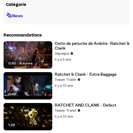
Catégorie
🗞
News
Recommandations
Osito de peluche de Ardolis- Ratchet &
Clank
3djuegos
il y a 5 ans
0:50
|
À suivre
Ratchet & Clank - Extra Baggage
Teaser Trailer
il y a 10 ans
0:43
RATCHET AND CLANK - Defect
Teaser Trailer
il y a 10 ans
1:29