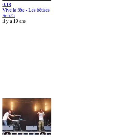
0:18
Vive la fête - Les bêtises
Seb75
il y a 19 ans