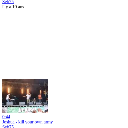
Seb75
il y a 19 ans
0:44
Joshua - kill your own army
Seb75