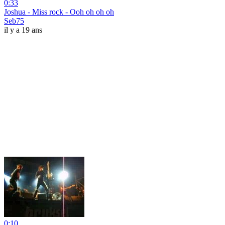
0:33
Joshua - Miss rock - Ooh oh oh oh
Seb75
il y a 19 ans
0:10