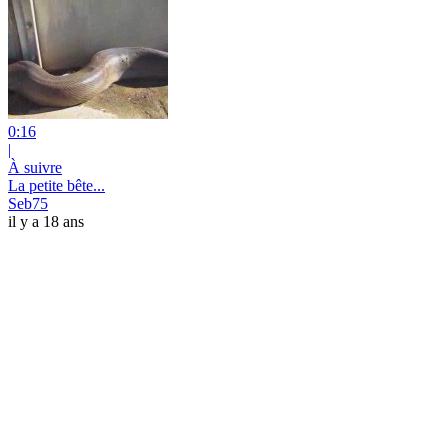
0:16
|
À suivre
La petite bête...
Seb75
il y a 18 ans