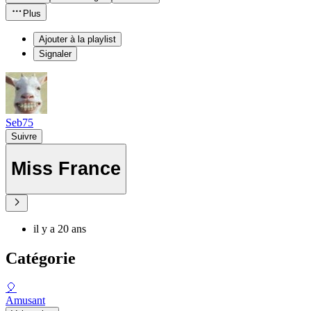
Plus
Ajouter à la playlist
Signaler
Seb75
Suivre
Miss France
il y a 20 ans
Catégorie
🎈
Amusant