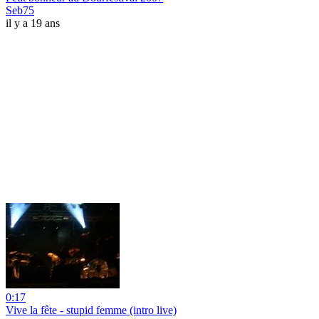
Seb75
il y a 19 ans
0:17
Vive la fête - stupid femme (intro live)