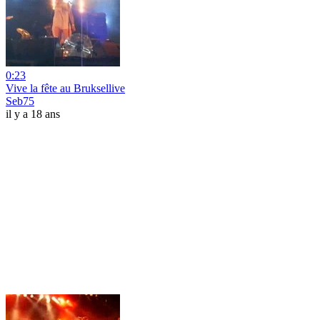
0:23
Vive la fête au Bruksellive
Seb75
il y a 18 ans