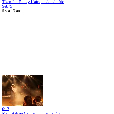
Tiken Jah Fakoly L'afrique doit du fric
Seb75
il y a 19 ans
0:13
Matmatah au Centre Culturel de Dour.