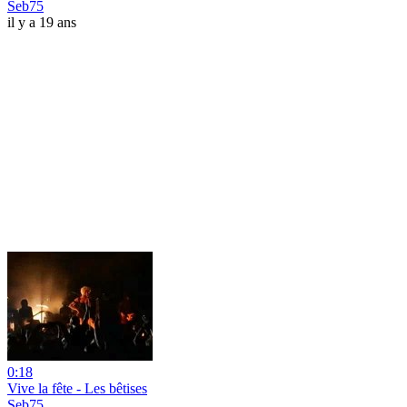
Seb75
il y a 19 ans
0:18
Vive la fête - Les bêtises
Seb75