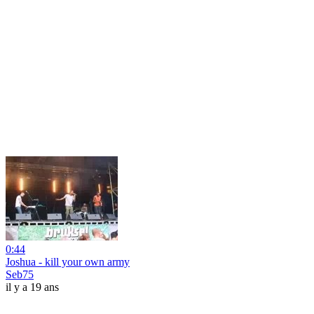
0:44
Joshua - kill your own army
Seb75
il y a 19 ans