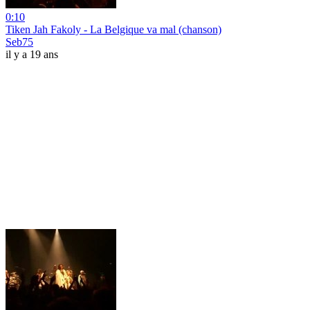
0:10
Tiken Jah Fakoly - La Belgique va mal (chanson)
Seb75
il y a 19 ans