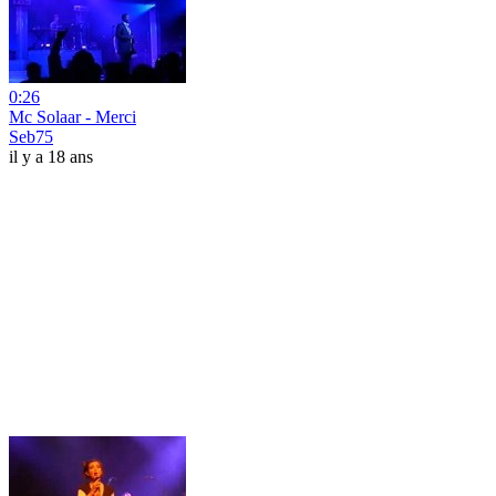
0:26
Mc Solaar - Merci
Seb75
il y a 18 ans