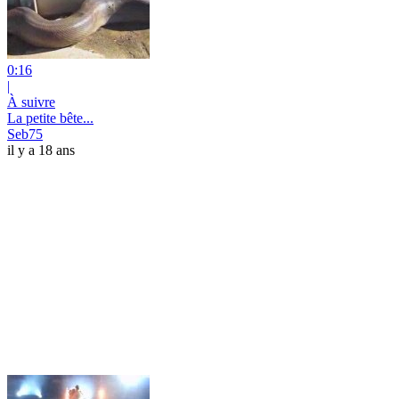
0:16
|
À suivre
La petite bête...
Seb75
il y a 18 ans