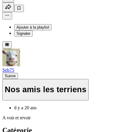
Ajouter à la playlist
Signaler
Seb75
Suivre
Nos amis les terriens
il y a 20 ans
A voir et revoir
Catégorie