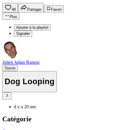
48
Partager
Favori
Plus
Ajouter à la playlist
Signaler
Julien Julian Ramon
Suivre
Dog Looping
il y a 20 ans
Catégorie