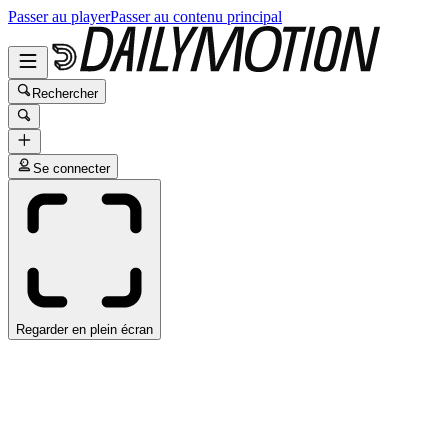
Passer au player
Passer au contenu principal
Rechercher
Se connecter
Regarder en plein écran