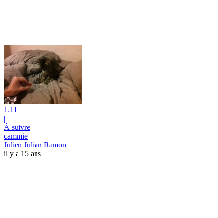
1:11
|
À suivre
cammie
Julien Julian Ramon
il y a 15 ans