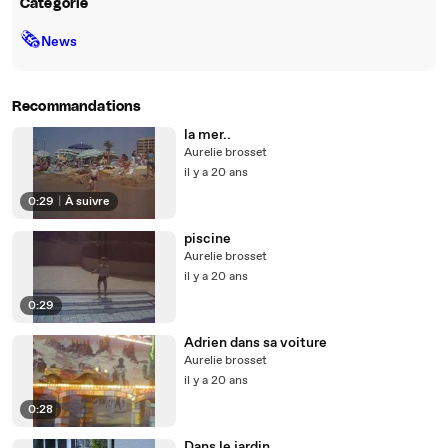
Catégorie
🗞
News
Recommandations
la mer..
Aurelie brosset
il y a 20 ans
0:29
|
À suivre
piscine
Aurelie brosset
il y a 20 ans
0:29
Adrien dans sa voiture
Aurelie brosset
il y a 20 ans
0:28
Dans le jardin