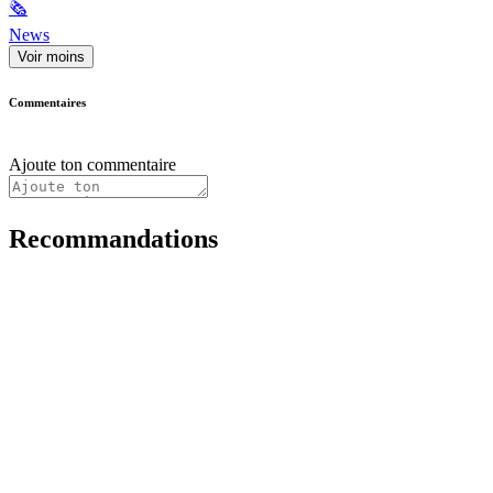
🗞
News
Voir moins
Commentaires
Ajoute ton commentaire
Recommandations