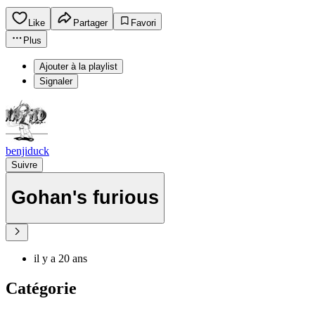
Like
Partager
Favori
Plus
Ajouter à la playlist
Signaler
benjiduck
Suivre
Gohan's furious
il y a 20 ans
Catégorie