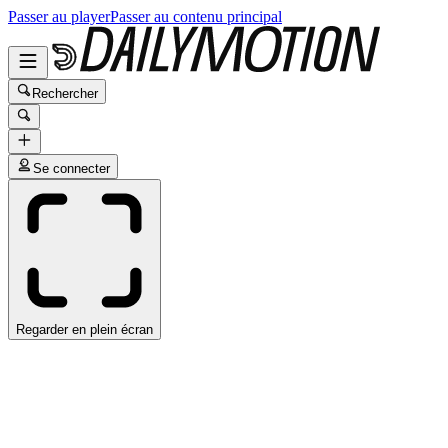
Passer au player
Passer au contenu principal
Rechercher
Se connecter
Regarder en plein écran