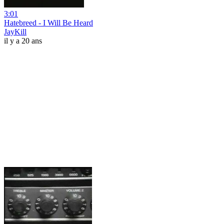
3:01
Hatebreed - I Will Be Heard
JayKill
il y a 20 ans