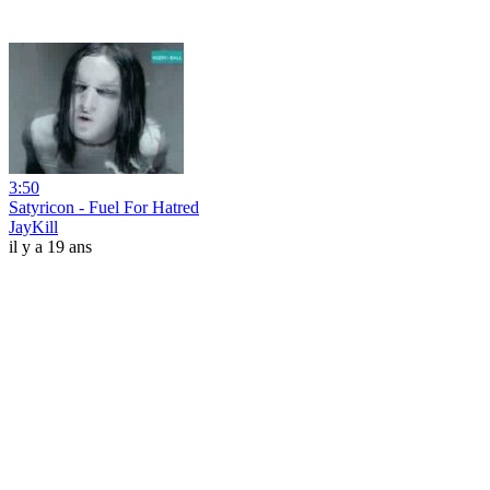
3:50
Satyricon - Fuel For Hatred
JayKill
il y a 19 ans