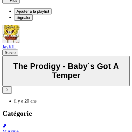
Plus
Ajouter à la playlist
Signaler
JayKill
Suivre
The Prodigy - Baby`s Got A
Temper
il y a 20 ans
Catégorie
🎵
Musique