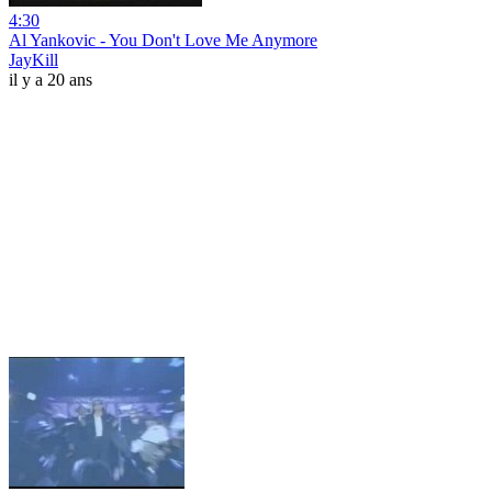
4:30
Al Yankovic - You Don't Love Me Anymore
JayKill
il y a 20 ans