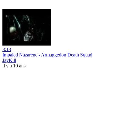
3:13
Impaled Nazarene - Armaggedon Death Squad
JayKill
il y a 19 ans