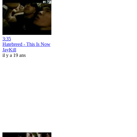
3:35
Hatebreed - This Is Now
JayKill
il y a 19 ans