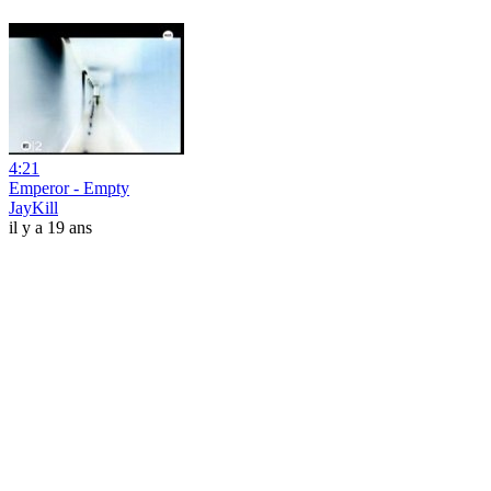
4:21
Emperor - Empty
JayKill
il y a 19 ans