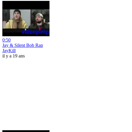
0:50
Jay & Silent Bob Rap
JayKill
il y a 19 ans