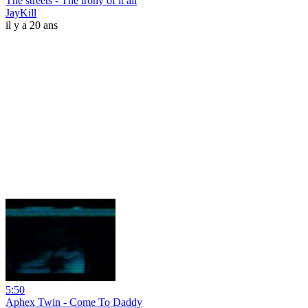
The streets - The irony of it all
JayKill
il y a 20 ans
5:50
Aphex Twin - Come To Daddy