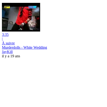
3:35
|
À suivre
Murderdolls - White Wedding
JayKill
il y a 19 ans