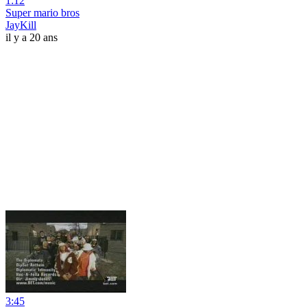
1:12
Super mario bros
JayKill
il y a 20 ans
3:45