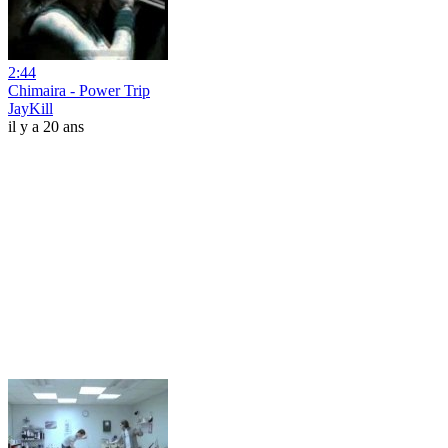
2:44
Chimaira - Power Trip
JayKill
il y a 20 ans