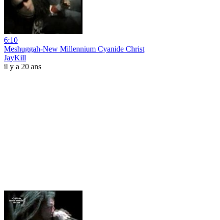
6:10
Meshuggah-New Millennium Cyanide Christ
JayKill
il y a 20 ans