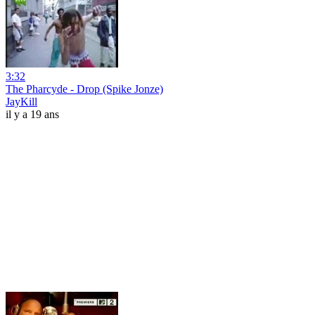
3:32
The Pharcyde - Drop (Spike Jonze)
JayKill
il y a 19 ans