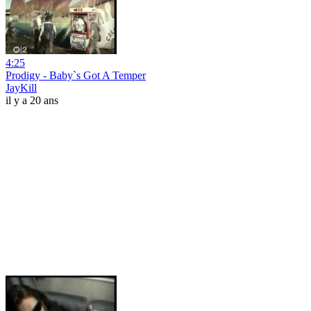
4:25
Prodigy - Baby`s Got A Temper
JayKill
il y a 20 ans