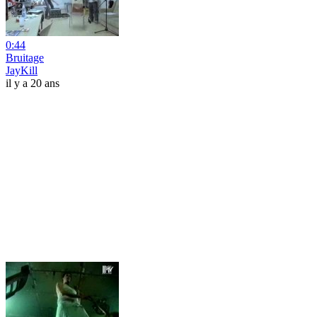
0:44
Bruitage
JayKill
il y a 20 ans