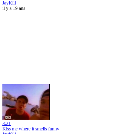
JayKill
il y a 19 ans
3:21
Kiss me where it smells funny