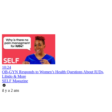
10:24
OB-GYN Responds to Women’s Health Questions About IUDs,
Libido & More
SELF Magazine
il y a 2 ans