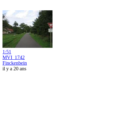
1:51
MVI_1742
Finckenbein
il y a 20 ans