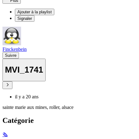
Plus
Ajouter à la playlist
Signaler
Finckenbein
Suivre
MVI_1741
il y a 20 ans
sainte marie aux mines, roller, alsace
Catégorie
🗞