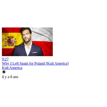
9:27
Why I Left Spain for Poland [Kult America]
Kult America
il y a 8 ans