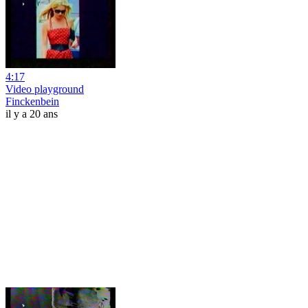
4:17
Video playground
Finckenbein
il y a 20 ans