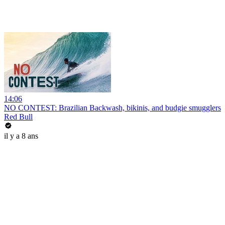
14:06
NO CONTEST: Brazilian Backwash, bikinis, and budgie smugglers
Red Bull
il y a 8 ans