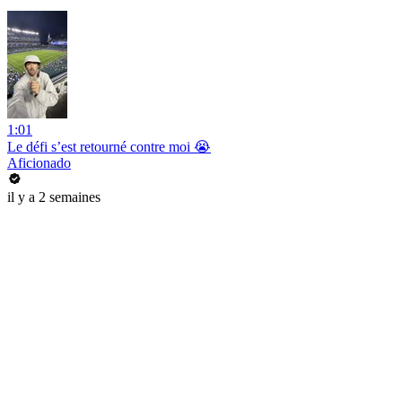
1:01
Le défi s’est retourné contre moi 😭
Aficionado
il y a 2 semaines