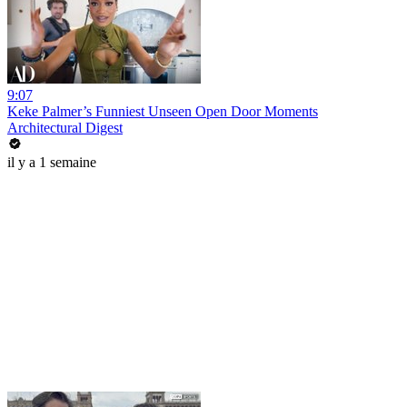
9:07
Keke Palmer’s Funniest Unseen Open Door Moments
Architectural Digest
il y a 1 semaine