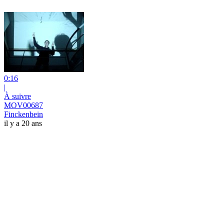
0:16
|
À suivre
MOV00687
Finckenbein
il y a 20 ans