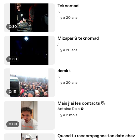
Teknomad
jul
il y a 20 ans
0:30
Mizapar & teknomad
jul
il y a 20 ans
0:30
darakk
jul
il y a 20 ans
0:15
Mais j’ai les contacts 😼
Antoine Delp
il y a 2 mois
0:08
Quand tu raccompagnes ton date chez