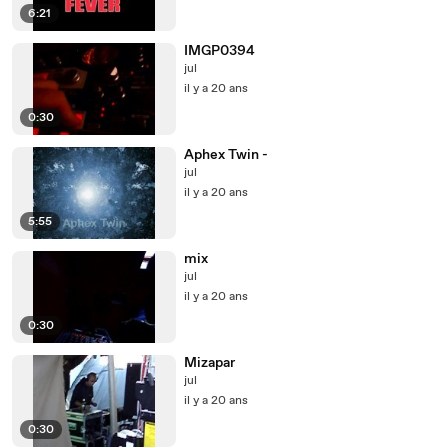
6:21
IMGP0394
jul
il y a 20 ans
0:30
Aphex Twin -
jul
il y a 20 ans
5:55
mix
jul
il y a 20 ans
0:30
Mizapar
jul
il y a 20 ans
0:30