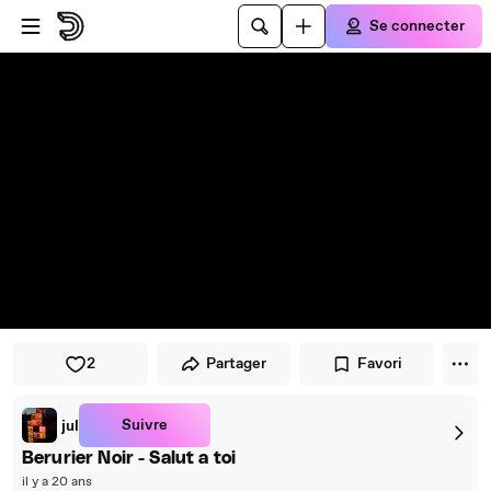
Passer au player
Passer au contenu principal
Se connecter
2
Partager
Favori
Suivre
jul
Berurier Noir - Salut a toi
il y a 20 ans