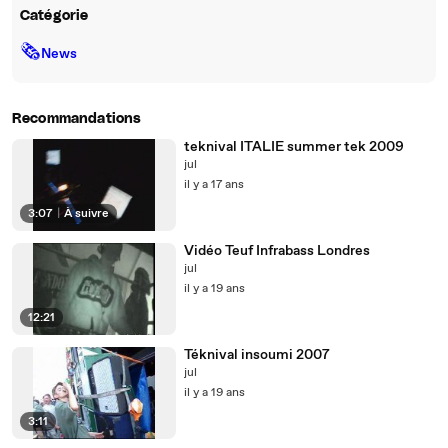
Catégorie
🗞
News
Recommandations
teknival ITALIE summer tek 2009
jul
il y a 17 ans
3:07
|
À suivre
Vidéo Teuf Infrabass Londres
jul
il y a 19 ans
12:21
Téknival insoumi 2007
jul
il y a 19 ans
3:11