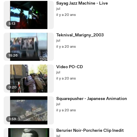
Sayag Jazz Machine - Live
jul
il y a 20 ans
5:13
Teknival_Marigny_2003
jul
il y a 20 ans
15:26
Video PO-CD
jul
il y a 20 ans
0:20
Squarepusher - Japanese Animation
jul
il y a 20 ans
3:59
Berurier Noir-Porcherie Clip Inedit
jul