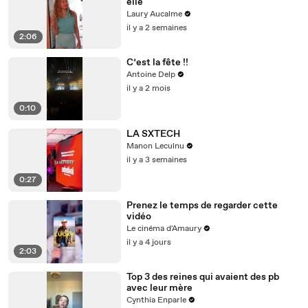
elle
Laury Aucalme
il y a 2 semaines
2:06
C’est la fête !!
Antoine Delp
il y a 2 mois
0:10
LA SXTECH
Manon Leculnu
il y a 3 semaines
0:27
Prenez le temps de regarder cette
vidéo
Le cinéma d'Amaury
il y a 4 jours
2:03
Top 3 des reines qui avaient des pb
avec leur mère
Cynthia Enparle