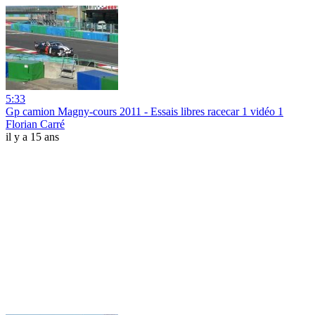
5:33
Gp camion Magny-cours 2011 - Essais libres racecar 1 vidéo 1
Florian Carré
il y a 15 ans