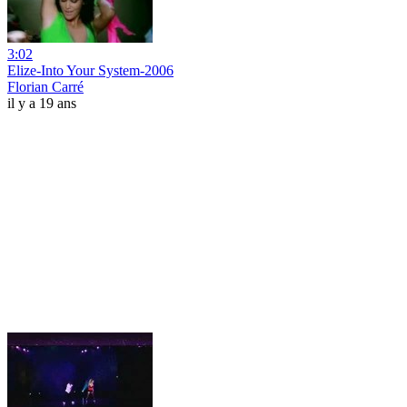
3:02
Elize-Into Your System-2006
Florian Carré
il y a 19 ans