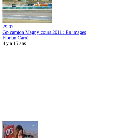
29:07
Gp camion Magny-cours 2011 : En images
Florian Carré
il y a 15 ans