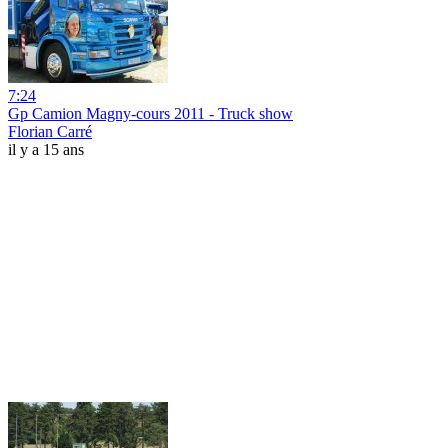
7:24
Gp Camion Magny-cours 2011 - Truck show
Florian Carré
il y a 15 ans