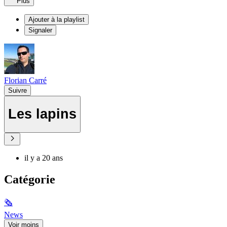
Plus
Ajouter à la playlist
Signaler
Florian Carré
Suivre
Les lapins
il y a 20 ans
Catégorie
🗞
News
Voir moins