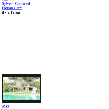
Sylver - Confused
Florian Carré
il y a 19 ans
4:38