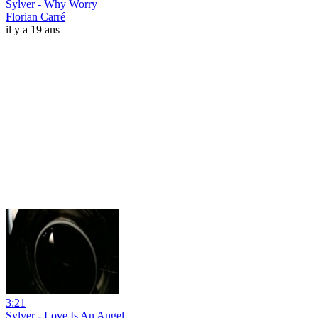
Sylver - Why Worry
Florian Carré
il y a 19 ans
3:21
Sylver - Love Is An Angel