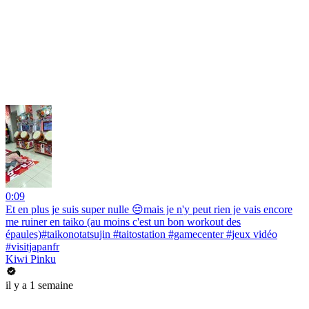
0:09
Et en plus je suis super nulle 😔mais je n'y peut rien je vais encore
me ruiner en taiko (au moins c'est un bon workout des
épaules)#taikonotatsujin #taitostation #gamecenter #jeux vidéo
#visitjapanfr
Kiwi Pinku
il y a 1 semaine