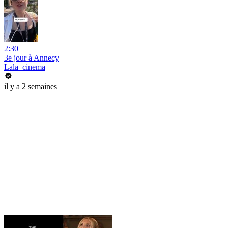
2:30
3e jour à Annecy
Lala_cinema
il y a 2 semaines