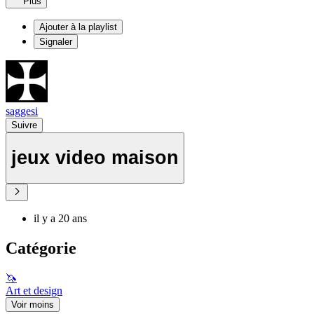
Plus
Ajouter à la playlist
Signaler
saggesi
Suivre
jeux video maison
il y a 20 ans
Catégorie
🦄
Art et design
Voir moins