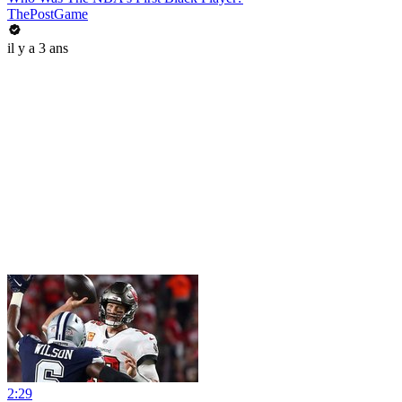
ThePostGame
il y a 3 ans
2:29