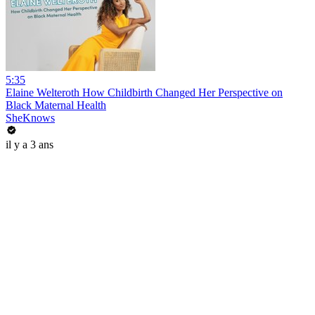
5:35
Elaine Welteroth How Childbirth Changed Her Perspective on
Black Maternal Health
SheKnows
il y a 3 ans