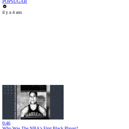
POPSUGAR
il y a 4 ans
0:46
Who Was The NBA's First Black Player?