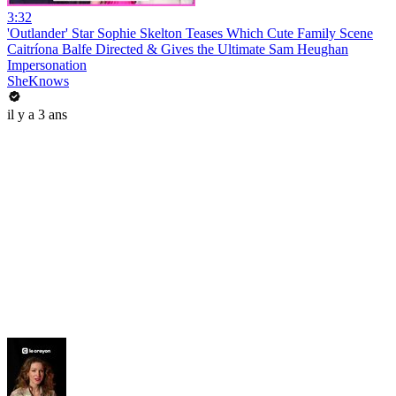
3:32
'Outlander' Star Sophie Skelton Teases Which Cute Family Scene
Caitríona Balfe Directed & Gives the Ultimate Sam Heughan
Impersonation
SheKnows
il y a 3 ans