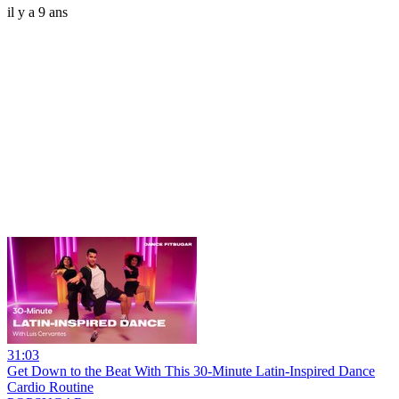
il y a 9 ans
31:03
Get Down to the Beat With This 30-Minute Latin-Inspired Dance
Cardio Routine