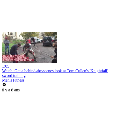
1:05
Watch: Get a behind-the-scenes look at Tom Cullen's 'Knightfall'
sword training
Men's Fitness
il y a 8 ans