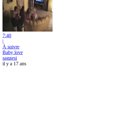
7:40
|
À suivre
Baby love
saggesi
il y a 17 ans