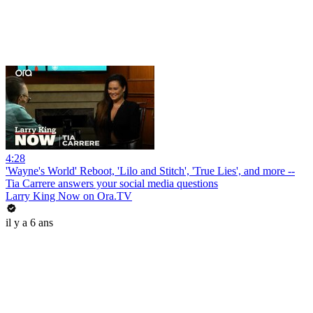
4:28
'Wayne's World' Reboot, 'Lilo and Stitch', 'True Lies', and more --
Tia Carrere answers your social media questions
Larry King Now on Ora.TV
il y a 6 ans