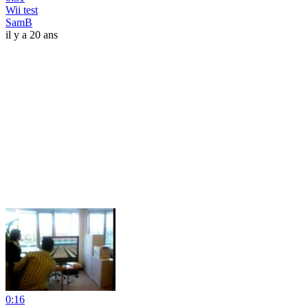
Wii test
SamB
il y a 20 ans
0:16