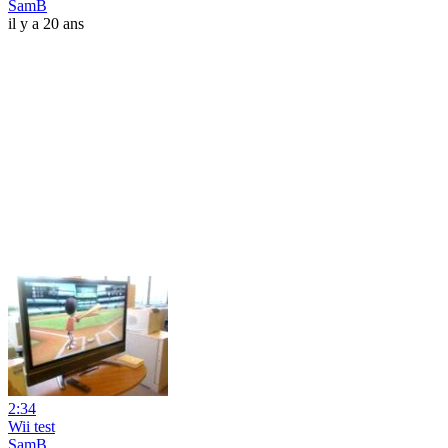
SamB
il y a 20 ans
2:34
Wii test
SamB