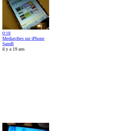
0:18
Mediavibes sur iPhone
SamB
il y a 19 ans