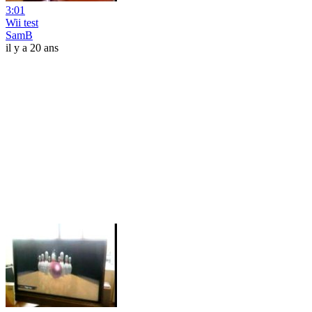
3:01
Wii test
SamB
il y a 20 ans