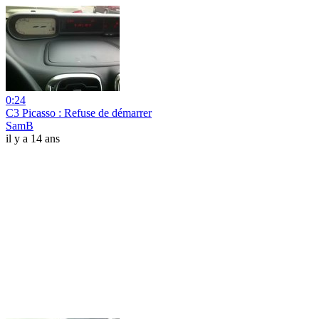
0:24
C3 Picasso : Refuse de démarrer
SamB
il y a 14 ans