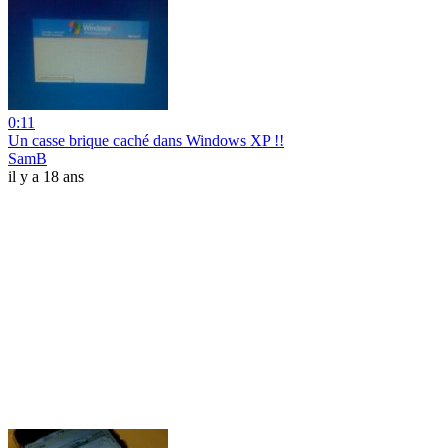
0:11
Un casse brique caché dans Windows XP !!
SamB
il y a 18 ans