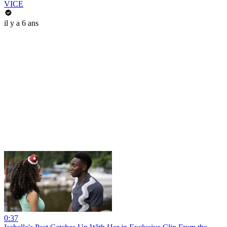
VICE
il y a 6 ans
0:37