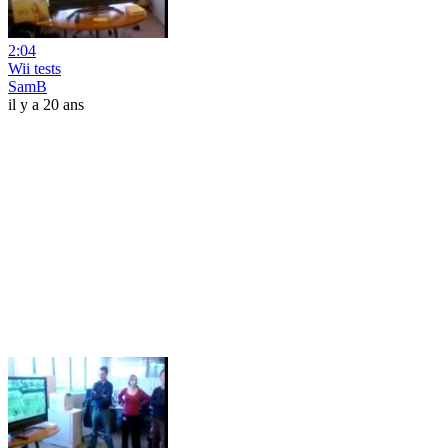
2:04
Wii tests
SamB
il y a 20 ans