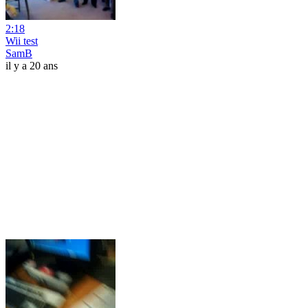
2:18
Wii test
SamB
il y a 20 ans