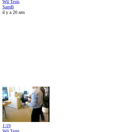
Wii Tests
SamB
il y a 20 ans
1:19
Wii Tests