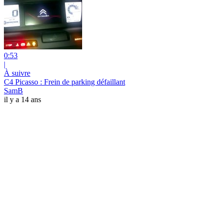
0:53
|
À suivre
C4 Picasso : Frein de parking défaillant
SamB
il y a 14 ans