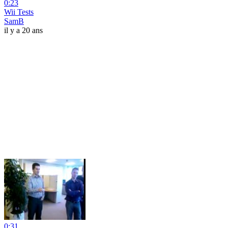
0:23
Wii Tests
SamB
il y a 20 ans
0:31