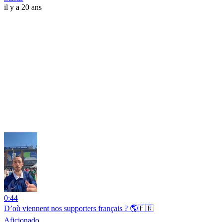
il y a 20 ans
0:44
D’où viennent nos supporters français ? 🌎🇫🇷
Aficionado