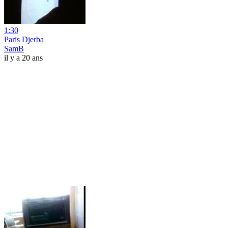
1:30
Paris Djerba
SamB
il y a 20 ans