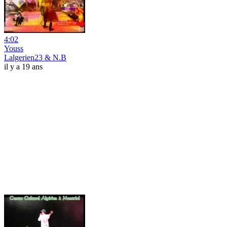
4:02
Youss
Lalgerien23 & N.B
il y a 19 ans