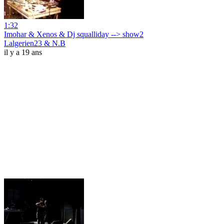
1:32
Imohar & Xenos & Dj squalliday --> show2
Lalgerien23 & N.B
il y a 19 ans