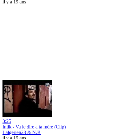
il y a 19 ans
3:25
Intik - Va le dire a ta mére (Clip)
Lalgerien23 & N.B
il y a 19 ans