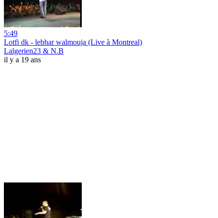
5:49
Lotfi dk - lebhar walmouja (Live à Montreal)
Lalgerien23 & N.B
il y a 19 ans