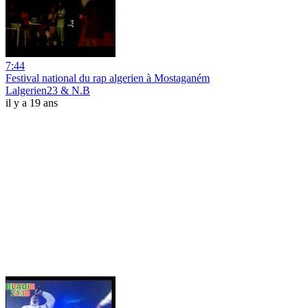
7:44
Festival national du rap algerien à Mostaganém
Lalgerien23 & N.B
il y a 19 ans