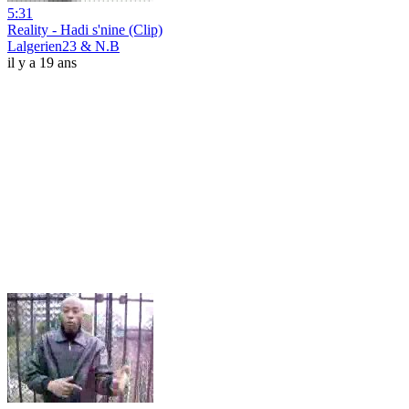
5:31
Reality - Hadi s'nine (Clip)
Lalgerien23 & N.B
il y a 19 ans