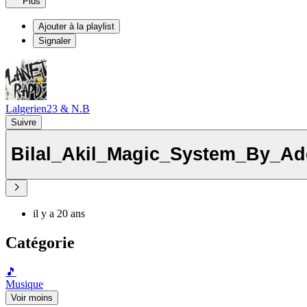
Plus
Ajouter à la playlist
Signaler
Lalgerien23 & N.B
Suivre
Bilal_Akil_Magic_System_By_Ad
il y a 20 ans
Catégorie
🎵
Musique
Voir moins