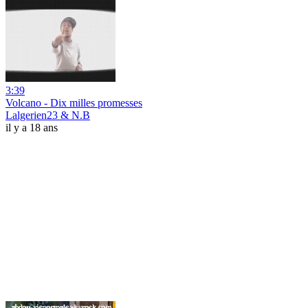
3:39
Volcano - Dix milles promesses
Lalgerien23 & N.B
il y a 18 ans