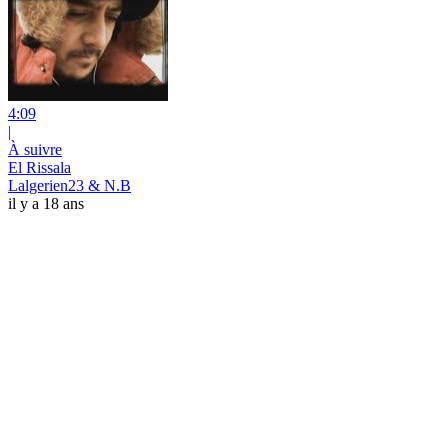
4:09
|
À suivre
El Rissala
Lalgerien23 & N.B
il y a 18 ans