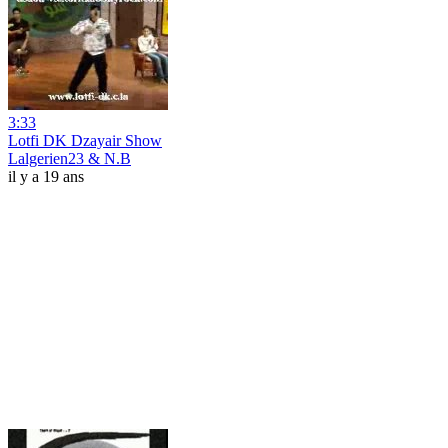
3:33
Lotfi DK Dzayair Show
Lalgerien23 & N.B
il y a 19 ans