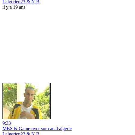
Lalgerien23 & N.B
il y a 19 ans
9:33
MBS & Game over sur canal algerie
Lalgerien23 & N.B