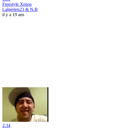
Freestyle Xenos
Lalgerien23 & N.B
il y a 19 ans
2:34