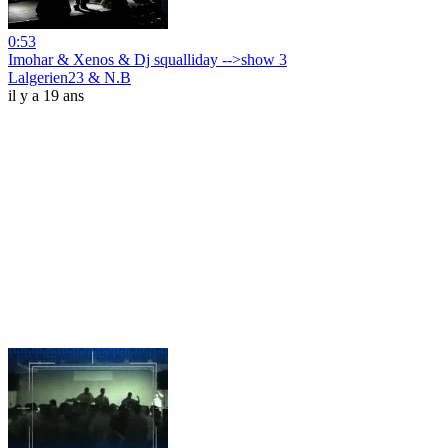
0:53
Imohar & Xenos & Dj squalliday -->show 3
Lalgerien23 & N.B
il y a 19 ans