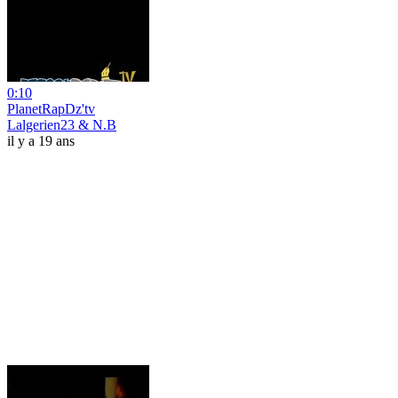
0:10
PlanetRapDz'tv
Lalgerien23 & N.B
il y a 19 ans