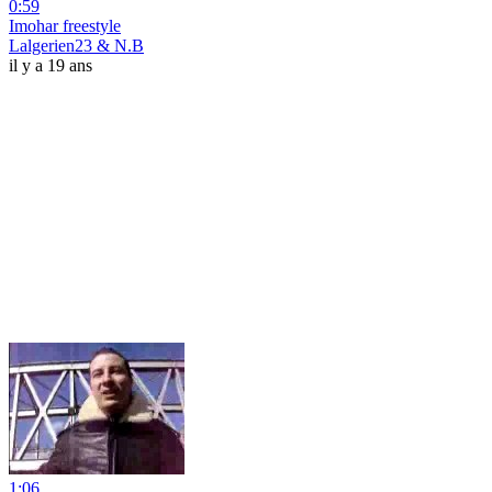
0:59
Imohar freestyle
Lalgerien23 & N.B
il y a 19 ans
1:06