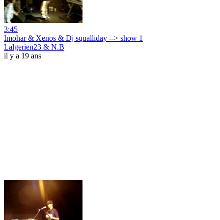
3:45
Imohar & Xenos & Dj squalliday --> show 1
Lalgerien23 & N.B
il y a 19 ans