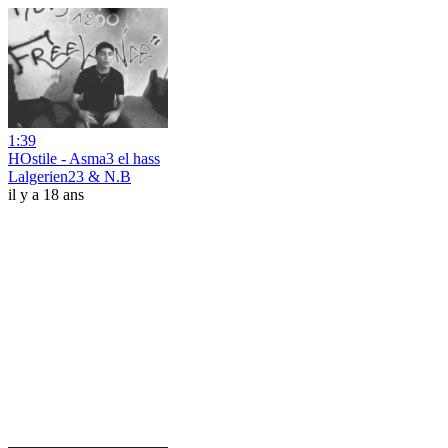
1:39
HOstile - Asma3 el hass
Lalgerien23 & N.B
il y a 18 ans