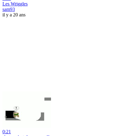
Les Wriggles
sam93
il y a 20 ans
0:21