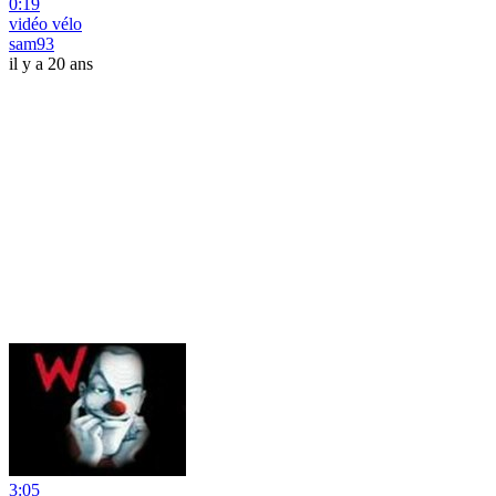
0:19
vidéo vélo
sam93
il y a 20 ans
3:05