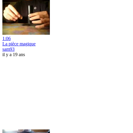
1:06
La pièce magique
sam93
il y a 19 ans