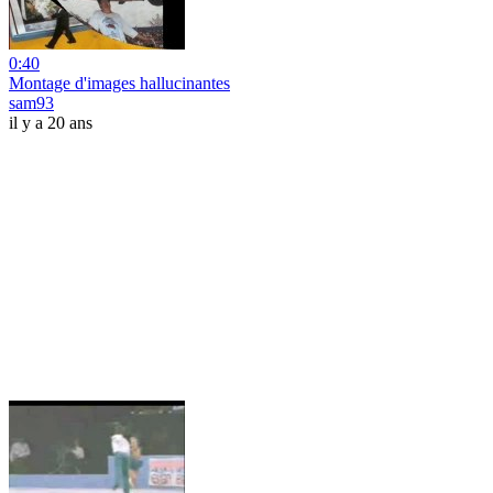
0:40
Montage d'images hallucinantes
sam93
il y a 20 ans