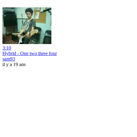
3:10
Hybrid - One two three four
sam93
il y a 19 ans