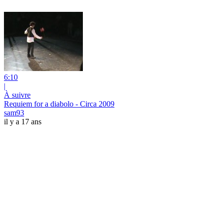
6:10
|
À suivre
Requiem for a diabolo - Circa 2009
sam93
il y a 17 ans