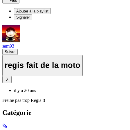
Plus
Ajouter à la playlist
Signaler
sam93
Suivre
regis fait de la moto
il y a 20 ans
Freine pas trop Regis !!
Catégorie
🗞