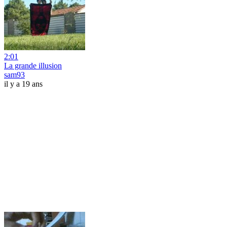
2:01
La grande illusion
sam93
il y a 19 ans