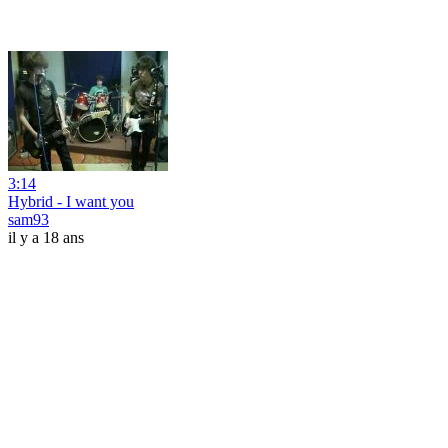
3:14
Hybrid - I want you
sam93
il y a 18 ans