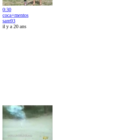
0:30
coca+mentos
sam93
il y a 20 ans