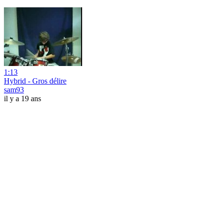
1:13
Hybrid - Gros délire
sam93
il y a 19 ans