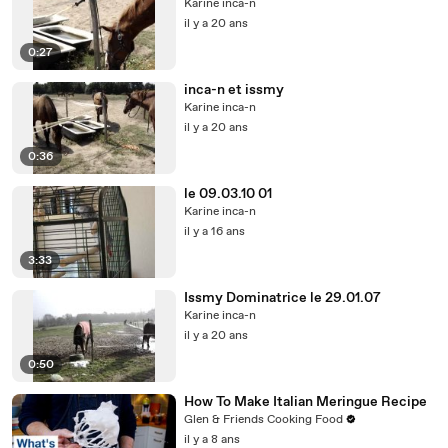
Karine inca-n
il y a 20 ans
0:27
inca-n et issmy
Karine inca-n
il y a 20 ans
0:36
le 09.03.10 01
Karine inca-n
il y a 16 ans
3:33
Issmy Dominatrice le 29.01.07
Karine inca-n
il y a 20 ans
0:50
How To Make Italian Meringue Recipe
Glen & Friends Cooking Food
il y a 8 ans