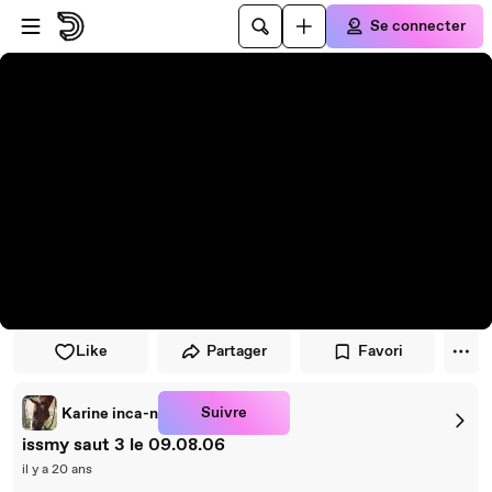
Passer au player
Passer au contenu principal
Se connecter
Like
Partager
Favori
Suivre
Karine inca-n
issmy saut 3 le 09.08.06
il y a 20 ans