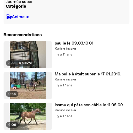
Journée super.
Catégorie
🐳
Animaux
Recommandations
paulie le 09.03.10 01
Karine inca-n
il y a 11 ans
3:33
|
À suivre
Ma belle à était super le 17.01.2010.
Karine inca-n
il y a 17 ans
0:56
Issmy qui péte son câble le 11.05.09
Karine inca-n
il y a 17 ans
6:09