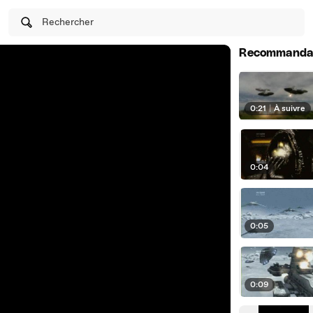
Rechercher
Recommanda
0:21
|
À suivre
0:04
0:05
0:09