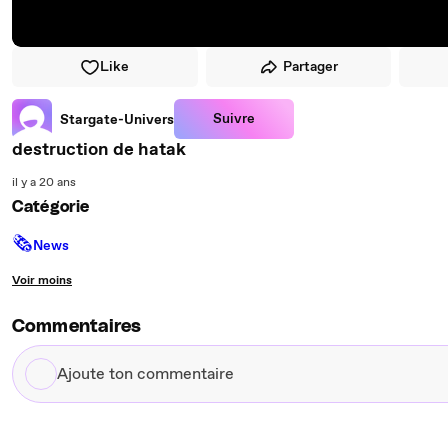
Like
Partager
Suivre
Stargate-Univers
destruction de hatak
il y a 20 ans
Catégorie
🗞
News
Voir moins
Commentaires
Ajoute
ton
commentaire