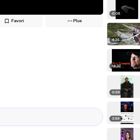
0:06
Favori
Plus
4:35
14:37
0:59
3:59