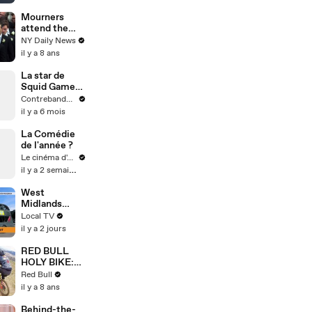
Mourners
attend the
funeral
NY Daily News
service of
il y a 8 ans
former First
Lady Barbara
La star de
Bush
Squid Game
et le
Contrebande Films
réalisateur de
il y a 6 mois
Old Boy, ça
donne Aucun
La Comédie
autre choix.
de l'année ?
Est-ce le
Le cinéma d'Amaury
chef-d’œuvre
il y a 2 semaines
annoncé ?
West
Midlands
buses set for
Local TV
biggest
il y a 2 jours
shake-up in
decades
RED BULL
HOLY BIKE:
Avalanche
Red Bull
Downhill MTB
il y a 8 ans
w/ Sergio
Layos
Behind-the-