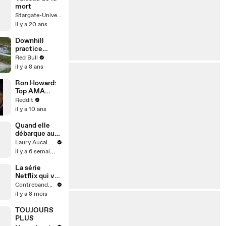
mort
Stargate-Univers
il y a 20 ans
Downhill
practice
highlights at
Red Bull
Fort William. |
il y a 8 ans
UCI MTB 2018
Ron Howard:
Top AMA
Answers
Reddit
il y a 10 ans
Quand elle
débarque au
pire moment
Laury Aucalme
il y a 6 semaines
La série
Netflix qui va
retourner
Contrebande Films
votre cerveau
il y a 8 mois
: Plongez dans
l'univers
TOUJOURS
complexe de
PLUS
DARK