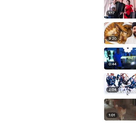
1:17
9:20
0:44
2:04
1:01