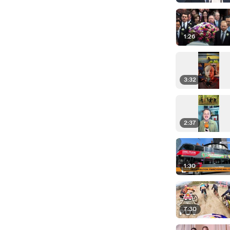
1:26
3:32
2:37
1:30
7:30