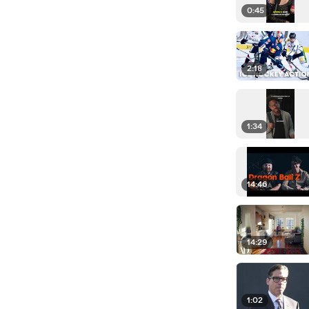
0:45
2:18
1:34
14:46
14:29
1:02